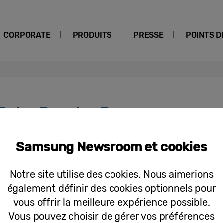
CORPORATE
PRODUITS
PRESSE
POINTS D
Color Booster Pro
Samsung Newsroom et cookies
Communiqués de Presse
Samsung dévoile le premier télévise
Notre site utilise des cookies. Nous aimerions
au monde, doté d’une nouvelle généra
également définir des cookies optionnels pour
nouveau design audacieux
vous offrir la meilleure expérience possible.
Vous pouvez choisir de gérer vos préférences