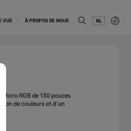
E VUE
À PROPOS DE NOUS
NL
ur Micro RGB de 130 pouces
tion de couleurs et d’un