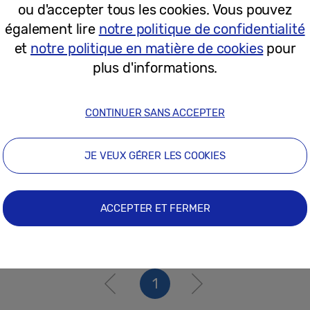
ou d'accepter tous les cookies. Vous pouvez
07-01-2026
également lire
notre politique de confidentialité
et
notre politique en matière de cookies
pour
Communiqués de Presse
plus d'informations.
Samsung lance le premier Micro RGB 
une nouvelle norme pour la technolog
CONTINUER SANS ACCEPTER
gamme
JE VEUX GÉRER LES COOKIES
12-08-2025
ACCEPTER ET FERMER
1