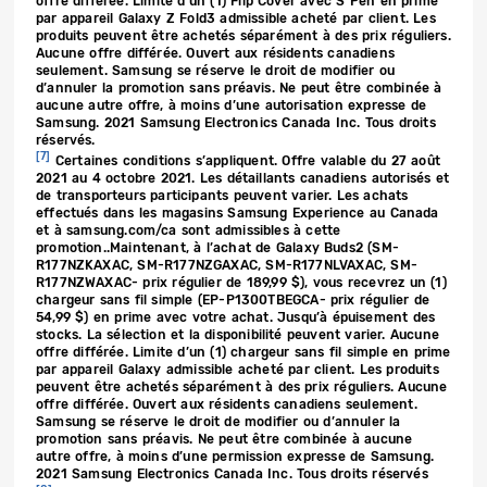
offre différée. Limite d’un (1) Flip Cover avec S Pen en prime
par appareil Galaxy Z Fold3 admissible acheté par client. Les
produits peuvent être achetés séparément à des prix réguliers.
Aucune offre différée. Ouvert aux résidents canadiens
seulement. Samsung se réserve le droit de modifier ou
d’annuler la promotion sans préavis. Ne peut être combinée à
aucune autre offre, à moins d’une autorisation expresse de
Samsung. 2021 Samsung Electronics Canada Inc. Tous droits
réservés.
[7]
Certaines conditions s’appliquent. Offre valable du 27 août
2021 au 4 octobre 2021. Les détaillants canadiens autorisés et
de transporteurs participants peuvent varier. Les achats
effectués dans les magasins Samsung Experience au Canada
et à samsung.com/ca sont admissibles à cette
promotion..Maintenant, à l’achat de Galaxy Buds2 (SM-
R177NZKAXAC, SM-R177NZGAXAC, SM-R177NLVAXAC, SM-
R177NZWAXAC- prix régulier de 189,99 $), vous recevrez un (1)
chargeur sans fil simple (EP-P1300TBEGCA- prix régulier de
54,99 $) en prime avec votre achat. Jusqu’à épuisement des
stocks. La sélection et la disponibilité peuvent varier. Aucune
offre différée. Limite d’un (1) chargeur sans fil simple en prime
par appareil Galaxy admissible acheté par client. Les produits
peuvent être achetés séparément à des prix réguliers. Aucune
offre différée. Ouvert aux résidents canadiens seulement.
Samsung se réserve le droit de modifier ou d’annuler la
promotion sans préavis. Ne peut être combinée à aucune
autre offre, à moins d’une permission expresse de Samsung.
2021 Samsung Electronics Canada Inc. Tous droits réservés