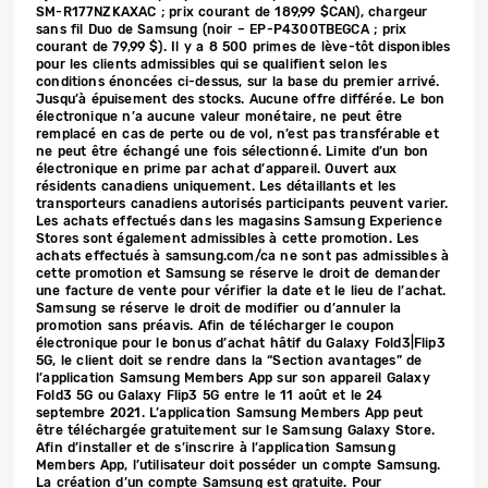
SM-R177NZKAXAC ; prix courant de 189,99 $CAN), chargeur
sans fil Duo de Samsung (noir – EP-P4300TBEGCA ; prix
courant de 79,99 $). Il y a 8 500 primes de lève-tôt disponibles
pour les clients admissibles qui se qualifient selon les
conditions énoncées ci-dessus, sur la base du premier arrivé.
Jusqu’à épuisement des stocks. Aucune offre différée. Le bon
électronique n’a aucune valeur monétaire, ne peut être
remplacé en cas de perte ou de vol, n’est pas transférable et
ne peut être échangé une fois sélectionné. Limite d’un bon
électronique en prime par achat d’appareil. Ouvert aux
résidents canadiens uniquement. Les détaillants et les
transporteurs canadiens autorisés participants peuvent varier.
Les achats effectués dans les magasins Samsung Experience
Stores sont également admissibles à cette promotion. Les
achats effectués à samsung.com/ca ne sont pas admissibles à
cette promotion et Samsung se réserve le droit de demander
une facture de vente pour vérifier la date et le lieu de l’achat.
Samsung se réserve le droit de modifier ou d’annuler la
promotion sans préavis. Afin de télécharger le coupon
électronique pour le bonus d’achat hâtif du Galaxy Fold3|Flip3
5G, le client doit se rendre dans la “Section avantages” de
l’application Samsung Members App sur son appareil Galaxy
Fold3 5G ou Galaxy Flip3 5G entre le 11 août et le 24
septembre 2021. L’application Samsung Members App peut
être téléchargée gratuitement sur le Samsung Galaxy Store.
Afin d’installer et de s’inscrire à l’application Samsung
Members App, l’utilisateur doit posséder un compte Samsung.
La création d’un compte Samsung est gratuite. Pour