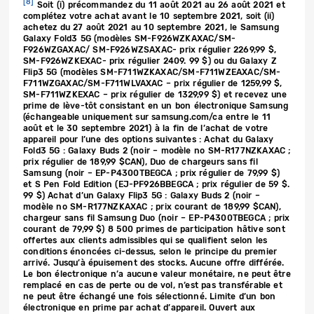
[8]
Soit (i) précommandez du 11 août 2021 au 26 août 2021 et
complétez votre achat avant le 10 septembre 2021, soit (ii)
achetez du 27 août 2021 au 10 septembre 2021, le Samsung
Galaxy Fold3 5G (modèles SM-F926WZKAXAC/SM-
F926WZGAXAC/ SM-F926WZSAXAC- prix régulier 2269,99 $,
SM-F926WZKEXAC- prix régulier 2409. 99 $) ou du Galaxy Z
Flip3 5G (modèles SM-F711WZKAXAC/SM-F711WZEAXAC/SM-
F711WZGAXAC/SM-F711WLVAXAC – prix régulier de 1259,99 $,
SM-F711WZKEXAC – prix régulier de 1329,99 $) et recevez une
prime de lève-tôt consistant en un bon électronique Samsung
(échangeable uniquement sur samsung.com/ca entre le 11
août et le 30 septembre 2021) à la fin de l’achat de votre
appareil pour l’une des options suivantes : Achat du Galaxy
Fold3 5G : Galaxy Buds 2 (noir – modèle no SM-R177NZKAXAC ;
prix régulier de 189,99 $CAN), Duo de chargeurs sans fil
Samsung (noir – EP-P4300TBEGCA ; prix régulier de 79,99 $)
et S Pen Fold Edition (EJ-PF926BBEGCA ; prix régulier de 59 $.
99 $) Achat d’un Galaxy Flip3 5G : Galaxy Buds 2 (noir –
modèle no SM-R177NZKAXAC ; prix courant de 189,99 $CAN),
chargeur sans fil Samsung Duo (noir – EP-P4300TBEGCA ; prix
courant de 79,99 $) 8 500 primes de participation hâtive sont
offertes aux clients admissibles qui se qualifient selon les
conditions énoncées ci-dessus, selon le principe du premier
arrivé. Jusqu’à épuisement des stocks. Aucune offre différée.
Le bon électronique n’a aucune valeur monétaire, ne peut être
remplacé en cas de perte ou de vol, n’est pas transférable et
ne peut être échangé une fois sélectionné. Limite d’un bon
électronique en prime par achat d’appareil. Ouvert aux