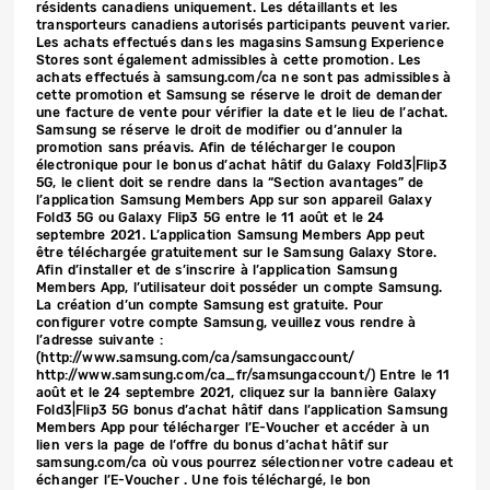
résidents canadiens uniquement. Les détaillants et les
transporteurs canadiens autorisés participants peuvent varier.
Les achats effectués dans les magasins Samsung Experience
Stores sont également admissibles à cette promotion. Les
achats effectués à samsung.com/ca ne sont pas admissibles à
cette promotion et Samsung se réserve le droit de demander
une facture de vente pour vérifier la date et le lieu de l’achat.
Samsung se réserve le droit de modifier ou d’annuler la
promotion sans préavis. Afin de télécharger le coupon
électronique pour le bonus d’achat hâtif du Galaxy Fold3|Flip3
5G, le client doit se rendre dans la “Section avantages” de
l’application Samsung Members App sur son appareil Galaxy
Fold3 5G ou Galaxy Flip3 5G entre le 11 août et le 24
septembre 2021. L’application Samsung Members App peut
être téléchargée gratuitement sur le Samsung Galaxy Store.
Afin d’installer et de s’inscrire à l’application Samsung
Members App, l’utilisateur doit posséder un compte Samsung.
La création d’un compte Samsung est gratuite. Pour
configurer votre compte Samsung, veuillez vous rendre à
l’adresse suivante :
(http://www.samsung.com/ca/samsungaccount/
http://www.samsung.com/ca_fr/samsungaccount/) Entre le 11
août et le 24 septembre 2021, cliquez sur la bannière Galaxy
Fold3|Flip3 5G bonus d’achat hâtif dans l’application Samsung
Members App pour télécharger l’E-Voucher et accéder à un
lien vers la page de l’offre du bonus d’achat hâtif sur
samsung.com/ca où vous pourrez sélectionner votre cadeau et
échanger l’E-Voucher . Une fois téléchargé, le bon