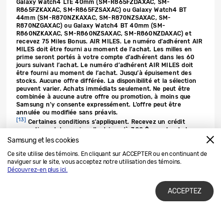
Galaxy Watch4 LTE 40mm (SM-R865FZDAXAC, SM-
R865FZKAXAC, SM-R865FZSAXAC) ou Galaxy Watch4 BT
44mm (SM-R870NZKAXAC, SM-R870NZSAXAC, SM-
R870NZGAXAC) ou Galaxy Watch4 BT 40mm (SM-
R860NZKAXAC, SM-R860NZSAXAC, SM-R860NZDAXAC) et
recevez 75 Miles Bonus. AIR MILES. Le numéro d’adhérent AIR
MILES doit être fourni au moment de l’achat. Les milles en
prime seront portés à votre compte d’adhérent dans les 60
jours suivant l’achat. Le numéro d’adhérent AIR MILES doit
être fourni au moment de l’achat. Jusqu’à épuisement des
stocks. Aucune offre différée. La disponibilité et la sélection
peuvent varier. Achats immédiats seulement. Ne peut être
combinée à aucune autre offre ou promotion, à moins que
Samsung n’y consente expressément. L’offre peut être
annulée ou modifiée sans préavis.
[13]
Certaines conditions s’appliquent. Recevez un crédit
promotionnel de reprise allant jusqu’à 300 $, en plus de la
valeur de reprise du produit de reprise admissible, lorsque vous
Samsung et les cookies
: (i) soit (A) vous précommandez un appareil Samsung Galaxy Z
Fold3 5G / Galaxy Z Flip3 5G admissible entre le 11 août 2021
Ce site utilise des témoins. En cliquant sur ACCEPTER ou en continuant de
et le 26 août 2021 (la “période de précommande”) et effectuez
naviguer sur le site, vous acceptez notre utilisation des témoins.
l’achat avant le 4 octobre 2021, soit (B) vous achetez un
Découvrez-en plus ici.
appareil Galaxy Z Fold3 5G / Galaxy Z Flip3 5G admissible
entre le 27 août 2021 et le 4 octobre 2021 (la “période
ACCEPTEZ
d’achat” et, avec l’aide de l’acheteur, le 4 octobre 2021), 2021
et le 4 octobre 2021 (la “période d’achat” et, avec la période
de précommande, la “période de l’offre”), auprès d’un
détaillant ou d’un transporteur canadien autorisé participant,