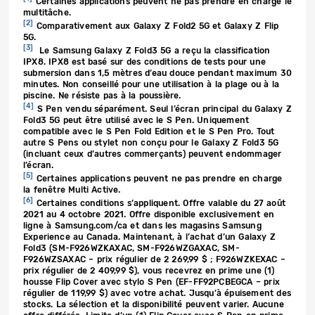
Certaines applications peuvent ne pas prendre en charge le
multitâche.
[2]
Comparativement aux Galaxy Z Fold2 5G et Galaxy Z Flip
5G.
[3]
Le Samsung Galaxy Z Fold3 5G a reçu la classification
IPX8. IPX8 est basé sur des conditions de tests pour une
submersion dans 1,5 mètres d’eau douce pendant maximum 30
minutes. Non conseillé pour une utilisation à la plage ou à la
piscine. Ne résiste pas à la poussière.
[4]
S Pen vendu séparément. Seul l’écran principal du Galaxy Z
Fold3 5G peut être utilisé avec le S Pen. Uniquement
compatible avec le S Pen Fold Edition et le S Pen Pro. Tout
autre S Pens ou stylet non conçu pour le Galaxy Z Fold3 5G
(incluant ceux d’autres commerçants) peuvent endommager
l’écran.
[5]
Certaines applications peuvent ne pas prendre en charge
la fenêtre Multi Active.
[6]
Certaines conditions s’appliquent. Offre valable du 27 août
2021 au 4 octobre 2021. Offre disponible exclusivement en
ligne à Samsung.com/ca et dans les magasins Samsung
Experience au Canada. Maintenant, à l’achat d’un Galaxy Z
Fold3 (SM-F926WZKAXAC, SM-F926WZGAXAC, SM-
F926WZSAXAC – prix régulier de 2 269,99 $ ; F926WZKEXAC –
prix régulier de 2 409,99 $), vous recevrez en prime une (1)
housse Flip Cover avec stylo S Pen (EF-FF92PCBEGCA – prix
régulier de 119,99 $) avec votre achat. Jusqu’à épuisement des
stocks. La sélection et la disponibilité peuvent varier. Aucune