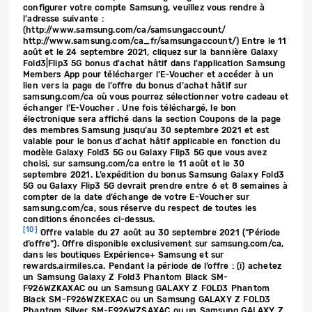
configurer votre compte Samsung, veuillez vous rendre à
l’adresse suivante :
(http://www.samsung.com/ca/samsungaccount/
http://www.samsung.com/ca_fr/samsungaccount/) Entre le 11
août et le 24 septembre 2021, cliquez sur la bannière Galaxy
Fold3|Flip3 5G bonus d’achat hâtif dans l’application Samsung
Members App pour télécharger l’E-Voucher et accéder à un
lien vers la page de l’offre du bonus d’achat hâtif sur
samsung.com/ca où vous pourrez sélectionner votre cadeau et
échanger l’E-Voucher . Une fois téléchargé, le bon
électronique sera affiché dans la section Coupons de la page
des membres Samsung jusqu’au 30 septembre 2021 et est
valable pour le bonus d’achat hâtif applicable en fonction du
modèle Galaxy Fold3 5G ou Galaxy Flip3 5G que vous avez
choisi, sur samsung.com/ca entre le 11 août et le 30
septembre 2021. L’expédition du bonus Samsung Galaxy Fold3
5G ou Galaxy Flip3 5G devrait prendre entre 6 et 8 semaines à
compter de la date d’échange de votre E-Voucher sur
samsung.com/ca, sous réserve du respect de toutes les
conditions énoncées ci-dessus.
[10]
Offre valable du 27 août au 30 septembre 2021 (“Période
d’offre”). Offre disponible exclusivement sur samsung.com/ca,
dans les boutiques Expérience+ Samsung et sur
rewards.airmiles.ca. Pendant la période de l’offre : (i) achetez
un Samsung Galaxy Z Fold3 Phantom Black SM-
F926WZKAXAC ou un Samsung GALAXY Z FOLD3 Phantom
Black SM-F926WZKEXAC ou un Samsung GALAXY Z FOLD3
Phantom Silver SM-F926WZSAXAC ou un Samsung GALAXY Z