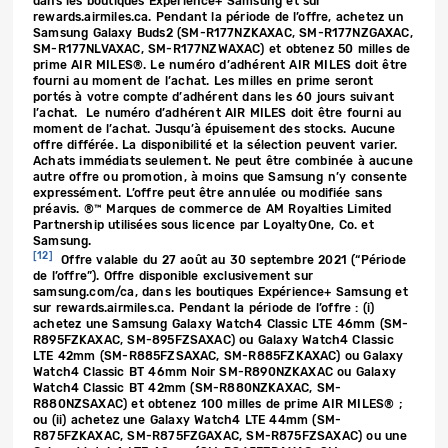
dans les boutiques Expérience+ Samsung et sur
rewards.airmiles.ca. Pendant la période de l’offre, achetez un
Samsung Galaxy Buds2 (SM-R177NZKAXAC, SM-R177NZGAXAC,
SM-R177NLVAXAC, SM-R177NZWAXAC) et obtenez 50 milles de
prime AIR MILES®. Le numéro d’adhérent AIR MILES doit être
fourni au moment de l’achat. Les milles en prime seront
portés à votre compte d’adhérent dans les 60 jours suivant
l’achat. Le numéro d’adhérent AIR MILES doit être fourni au
moment de l’achat. Jusqu’à épuisement des stocks. Aucune
offre différée. La disponibilité et la sélection peuvent varier.
Achats immédiats seulement. Ne peut être combinée à aucune
autre offre ou promotion, à moins que Samsung n’y consente
expressément. L’offre peut être annulée ou modifiée sans
préavis. ®™ Marques de commerce de AM Royalties Limited
Partnership utilisées sous licence par LoyaltyOne, Co. et
Samsung.
[12]
Offre valable du 27 août au 30 septembre 2021 (“Période
de l’offre”). Offre disponible exclusivement sur
samsung.com/ca, dans les boutiques Expérience+ Samsung et
sur rewards.airmiles.ca. Pendant la période de l’offre : (i)
achetez une Samsung Galaxy Watch4 Classic LTE 46mm (SM-
R895FZKAXAC, SM-895FZSAXAC) ou Galaxy Watch4 Classic
LTE 42mm (SM-R885FZSAXAC, SM-R885FZKAXAC) ou Galaxy
Watch4 Classic BT 46mm Noir SM-R890NZKAXAC ou Galaxy
Watch4 Classic BT 42mm (SM-R880NZKAXAC, SM-
R880NZSAXAC) et obtenez 100 milles de prime AIR MILES® ;
ou (ii) achetez une Galaxy Watch4 LTE 44mm (SM-
R875FZKAXAC, SM-R875FZGAXAC, SM-R875FZSAXAC) ou une