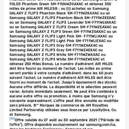
FOLD3 Phantom Green SM-F926WZGAXAC et obtenez 350
milles de prime AIR MILES® ; ou (ii) achetez un Samsung
GALAXY Z FLIP3 Phantom Black SM-F711WZKAXAC ou un
Samsung GALAXY Z FLIP3 Phantom Black SM-F711WZKEXAC
ou un Samsung GALAXY Z FLIP3 Lavender SM-F711WLVAXAC
ou un Samsung GALAXY Z FLIP3 Cream SM-F711WZEAXAC ou
un Samsung GALAXY Z FLIP3 Green SM-F711WZGAXAC ou un
Samsung GALAXY Z FLIP3 Light Pink SM- F711WLIAXAC ou
Samsung GALAXY Z FLIP3 Light Pink SM-F711WLIEXAC ou
Samsung GALAXY Z FLIP3 Gray SM-F711WZAAXAC ou
Samsung GALAXY Z FLIP3 Gray SM-F711WZAEXAC ou
Samsung GALAXY Z FLIP3 White SM-F711WZWAXAC ou
Samsung GALAXY Z FLIP3 White SM-F711WZWEXAC et
obtenez 250 Miles Bonus. Le numéro d’adhérent AIR MILES
doit être fourni au moment de l’achat. Les milles en prime
seront portés à votre compte d’adhérent. dans les 60 jours
suivant l’achat. Le numéro d’adhérent AIR MILES doit être
fourni au moment de l’achat. Jusqu’à épuisement des stocks.
Aucune offre différée. La disponibilité et la sélection peuvent
varier. Achats immédiats seulement. Ne peut être combinée à
aucune autre offre ou promotion, à moins que Samsung n’y
consente expressément. L’offre peut être annulée ou modifiée
sans préavis. ®™ Marques de commerce de AM Royalties
Limited Partnership utilisées sous licence par LoyaltyOne, Co.
et Samsung.
[11]
Offre valable du 27 août au 30 septembre 2021 (“Période de
l’offre”). Offre disponible exclusivement sur samsung.com/ca,