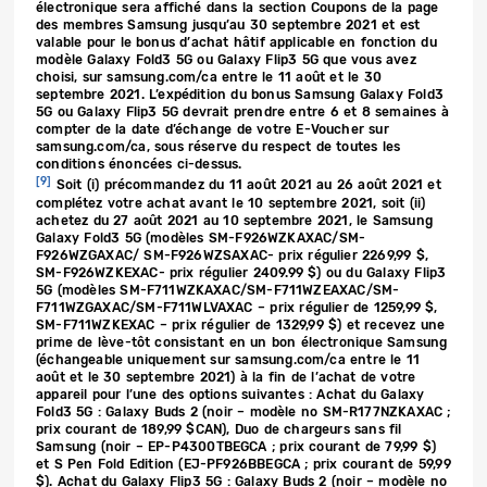
électronique sera affiché dans la section Coupons de la page
des membres Samsung jusqu’au 30 septembre 2021 et est
valable pour le bonus d’achat hâtif applicable en fonction du
modèle Galaxy Fold3 5G ou Galaxy Flip3 5G que vous avez
choisi, sur samsung.com/ca entre le 11 août et le 30
septembre 2021. L’expédition du bonus Samsung Galaxy Fold3
5G ou Galaxy Flip3 5G devrait prendre entre 6 et 8 semaines à
compter de la date d’échange de votre E-Voucher sur
samsung.com/ca, sous réserve du respect de toutes les
conditions énoncées ci-dessus.
[9]
Soit (i) précommandez du 11 août 2021 au 26 août 2021 et
complétez votre achat avant le 10 septembre 2021, soit (ii)
achetez du 27 août 2021 au 10 septembre 2021, le Samsung
Galaxy Fold3 5G (modèles SM-F926WZKAXAC/SM-
F926WZGAXAC/ SM-F926WZSAXAC- prix régulier 2269,99 $,
SM-F926WZKEXAC- prix régulier 2409.99 $) ou du Galaxy Flip3
5G (modèles SM-F711WZKAXAC/SM-F711WZEAXAC/SM-
F711WZGAXAC/SM-F711WLVAXAC – prix régulier de 1259,99 $,
SM-F711WZKEXAC – prix régulier de 1329,99 $) et recevez une
prime de lève-tôt consistant en un bon électronique Samsung
(échangeable uniquement sur samsung.com/ca entre le 11
août et le 30 septembre 2021) à la fin de l’achat de votre
appareil pour l’une des options suivantes : Achat du Galaxy
Fold3 5G : Galaxy Buds 2 (noir – modèle no SM-R177NZKAXAC ;
prix courant de 189,99 $CAN), Duo de chargeurs sans fil
Samsung (noir – EP-P4300TBEGCA ; prix courant de 79,99 $)
et S Pen Fold Edition (EJ-PF926BBEGCA ; prix courant de 59,99
$). Achat du Galaxy Flip3 5G : Galaxy Buds 2 (noir – modèle no