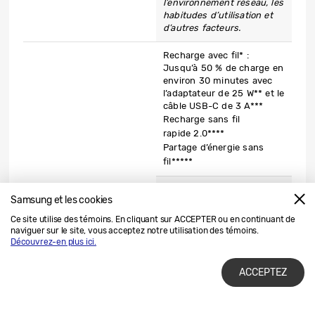
l’environnement réseau, les
habitudes d’utilisation et
d’autres facteurs.
Recharge avec fil* :
Jusqu’à 50 % de charge en
environ 30 minutes avec
l’adaptateur de 25 W** et le
câble USB-C de 3 A***
Recharge sans fil
rapide 2.0****
Partage d’énergie sans
fil*****
* Charge avec fil
Samsung et les cookies
compatible avec les
technologies QC2.0 et AFC.
Ce site utilise des témoins. En cliquant sur ACCEPTER ou en continuant de
Résultats de l’essai interne
naviguer sur le site, vous acceptez notre utilisation des témoins.
de Samsung de la recharge
Découvrez-en plus ici.
ultra rapide, effectué avec
l’adaptateur de voyage de
ACCEPTEZ
25 W, alors que la batterie
est à 0 % d’énergie
restante, avec les services