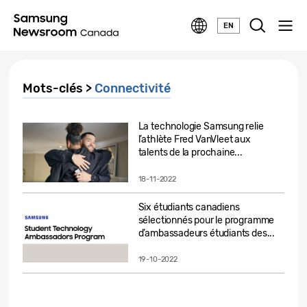
EN
Mots-clés >
Connectivité
La technologie Samsung relie
l’athlète Fred VanVleet aux
talents de la prochaine...
18-11-2022
Six étudiants canadiens
sélectionnés pour le programme
d’ambassadeurs étudiants des...
19-10-2022