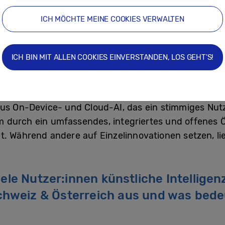
xternen Partnern, wenn sie einen klaren Mehrwert s
ICH MÖCHTE MEINE COOKIES VERWALTEN
nfach: Wir wählen jeweils die Technologie, die das N
ern entwickelt wurde oder in Kooperation mit führen
ICH BIN MIT ALLEN COOKIES EINVERSTANDEN, LOS GEHT'S!
n prüfen wir sorgfältig, welches AI-Modell und wel
nsere Lösungen entsprechend darauf ab.
us On-Device- und Cloud-AI, das ein stimmiges Nutz
durch ein umfassendes, integriertes und offenes 
t. Während andere auf Einzelinnovationen setzen, l
iele Nutzer:innen künstliche Intellige
Schweiz & Österreich aus und was bede