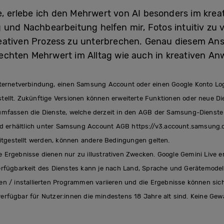
re, erlebe ich den Mehrwert von AI besonders im krea
 und Nachbearbeitung helfen mir, Fotos intuitiv zu v
eativen Prozess zu unterbrechen. Genau diesem An
nd echten Mehrwert im Alltag wie auch in kreativen 
ternetverbindung, einen Samsung Account oder einen Google Konto Log
llt. Zukünftige Versionen können erweiterte Funktionen oder neue Dien
umfassen die Dienste, welche derzeit in den AGB der Samsung-Dienste
ind erhältlich unter Samsung Account AGB https://v3.account.samsung.c
eitgestellt werden, können andere Bedingungen gelten.
e Ergebnisse dienen nur zu illustrativen Zwecken. Google Gemini Live e
rfügbarkeit des Dienstes kann je nach Land, Sprache und Gerätemodell 
en / installierten Programmen variieren und die Ergebnisse können sic
fügbar für Nutzer:innen die mindestens 18 Jahre alt sind. Keine Gewäh