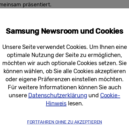
meinsam präsentiert.
rfolgreiche Weiterentwicklung und Reife von seiner 
ufgebaut haben, erreichen nun ein neues Level. Diese
Samsung Newsroom und Cookies
hauptet seine Position als weltweit führende TV-Ma
 den wir durch stetige Innovationen in Display-Techno
Unsere Seite verwendet Cookies. Um Ihnen eine
optimale Nutzung der Seite zu ermöglichen,
möchten wir auch optionale Cookies setzen. Sie
kliche Produkte, etwa der 130-Zoll Micro RGB TV ode
können wählen, ob Sie alle Cookies akzeptieren
gezogen haben.
oder eigene Präferenzen einstellen möchten.
Für weitere Informationen können Sie auch
. Worin unterscheidet sich Samsungs A
unsere
Datenschutzerklärung
und
Cookie-
ewerbern?
Hinweis
lesen.
equent auf On-Device AI als zentrale Fähigkeit, un
FORTFAHREN OHNE ZU AKZEPTIEREN
 immer darum, für Nutzer:innen die bestmöglichen Lö