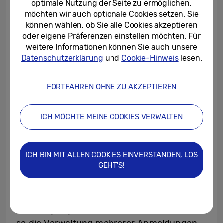
Sicherheitssystem ist ein weitreichender
optimale Nutzung der Seite zu ermöglichen,
Ansatz, der mit der zunehmenden
möchten wir auch optionale Cookies setzen. Sie
können wählen, ob Sie alle Cookies akzeptieren
Vernetzung von Geräten, die im Alltag
oder eigene Präferenzen einstellen möchten. Für
genutzt werden, immer wichtiger wird. Knox
weitere Informationen können Sie auch unsere
Matrix ist der Schutzschild für das
Datenschutzerklärung
und
Cookie-Hinweis
lesen.
Ecosystem aller verbundenen Samsung
Geräte. Es fungiert als privates Blockchain-
FORTFAHREN OHNE ZU AKZEPTIEREN
Sicherheitssystem, in welchem sich die
vernetzten Geräte durch eine
ICH MÖCHTE MEINE COOKIES VERWALTEN
mehrschichtige intelligente
Bedrohungsüberwachung gegenseitig auf
Risiken überprüfen.
ICH BIN MIT ALLEN COOKIES EINVERSTANDEN, LOS
GEHT'S!
Credential Sync sichert die Daten der
Nutzerinnen und Nutzer bei der
Übertragung von Gerät zu Gerät und kann