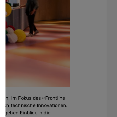
ein. Im Fokus des «Frontline
urch technische Innovationen.
 geben Einblick in die