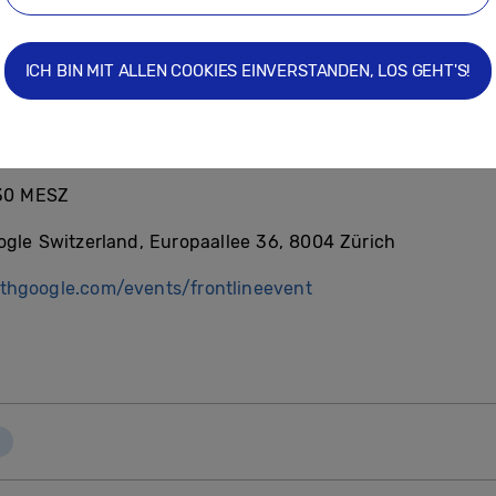
 der Einbindung von technischen Lösungen in den A
ICH BIN MIT ALLEN COOKIES EINVERSTANDEN, LOS GEHT'S!
ge Gelegenheit zu erfahren, wie Technologie den Arbe
reinfachen kann, welche innovative Lösungen dafü
ginnen und -kollegen auszutauschen.
:30 MESZ
ogle Switzerland, Europaallee 36, 8004 Zürich
withgoogle.com/events/frontlineevent