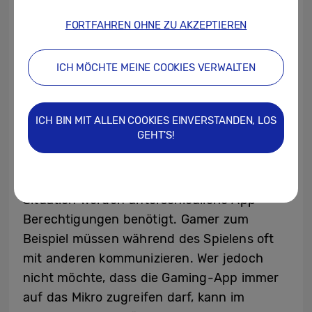
und auf den «Werbe-ID löschen» Button
FORTFAHREN OHNE ZU AKZEPTIEREN
klicken. Damit können unerwünschte
Einkaufsempfehlungen ausgestellt werden.
ICH MÖCHTE MEINE COOKIES VERWALTEN
Kontrolle von Mikrofon- und
Kamerazugriffen
ICH BIN MIT ALLEN COOKIES EINVERSTANDEN, LOS
GEHT'S!
Galaxy Nutzerinnen und Nutzer können
festlegen, wie viele ihrer Daten von einer
App abgerufen werden dürfen. Je nach
Situation werden unterschiedliche App-
Berechtigungen benötigt. Gamer zum
Beispiel müssen während des Spielens oft
mit anderen kommunizieren. Wer jedoch
nicht möchte, dass die Gaming-App immer
auf das Mikro zugreifen darf, kann im