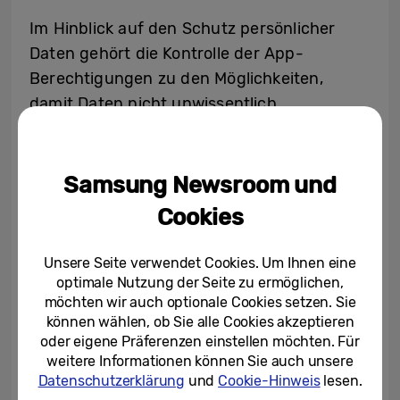
Im Hinblick auf den Schutz persönlicher
Daten gehört die Kontrolle der App-
Berechtigungen zu den Möglichkeiten,
damit Daten nicht unwissentlich
weitergegeben werden. Mit diesen vier
wichtigen Berechtigungen kann das Daten-
Sharing auf Galaxy Geräten mit wenigen
Samsung Newsroom und
Klicks ausgeschaltet oder eingeschränkt
Cookies
werden:
Unsere Seite verwendet Cookies. Um Ihnen eine
Einfache Verwaltung von Werbeanzeigen
optimale Nutzung der Seite zu ermöglichen,
möchten wir auch optionale Cookies setzen. Sie
Shopper, die nicht von Cookie-gesteuerter
können wählen, ob Sie alle Cookies akzeptieren
oder eigene Präferenzen einstellen möchten. Für
Werbung überflutet werden möchten,
weitere Informationen können Sie auch unsere
können im Dashboard über den
Datenschutzerklärung
und
Cookie-Hinweis
lesen.
Datenschutz-Tab das Ads Menü ansteuern