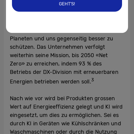
GEHT'S!
AI For The World
Samsung sieht in KI eine Kraft für das Gute
und einen bedeutenden Faktor, um unseren
Planeten und uns gegenseitig besser zu
schützen. Das Unternehmen verfolgt
weiterhin seine Mission, bis 2050 «Net
Zero» zu erreichen, indem 93 % des
Betriebs der DX-Division mit erneuerbaren
3
Energien betrieben werden soll.
Nach wie vor wird bei Produkten grossen
Wert auf Energieeffizienz gelegt und KI wird
eingesetzt, um dies zu ermöglichen. Sei es
durch KI in Geräten wie Kühlschränken und
Waschmaschinen oder durch die Nutzung