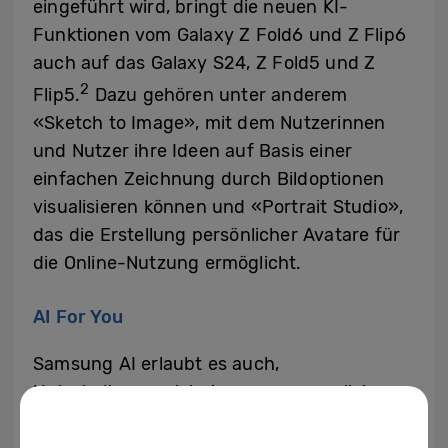
eingeführt wird, bringt die neuen KI-
Funktionen vom Galaxy Z Fold6 und Z Flip6
auch auf das Galaxy S24, Z Fold5 und Z
2
Flip5.
Dazu gehören unter anderem
«Sketch to Image», mit dem Nutzerinnen
und Nutzer ihre Ideen auf Basis einer
einfachen Zeichnung durch Bildoptionen
visualisieren können und «Portrait Studio»,
das die Erstellung persönlicher Avatare für
die Online-Nutzung ermöglicht.
AI For You
Samsung AI erlaubt es auch,
Unterhaltungserlebnisse zu personalisieren.
Auf der IFA 2024 stellte Samsung unter