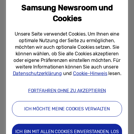
anderem die neuen Projektoren The
Samsung Newsroom und
Premiere 7 und 9 vor: Sie bringen
fortschrittliche Lasertechnologie ins Home-
Cookies
Entertainment und liefern
aussergewöhnliche 4K-Auflösung und
Unsere Seite verwendet Cookies. Um Ihnen eine
optimale Nutzung der Seite zu ermöglichen,
immersiven Sound auf Screens bis zu 130
möchten wir auch optionale Cookies setzen. Sie
Zoll. Sie verfügen über KI-gestützte
können wählen, ob Sie alle Cookies akzeptieren
Technologien wie Upscaling, das Inhalte auf
oder eigene Präferenzen einstellen möchten. Für
4K-Qualität hochrechnet, und Vision
weitere Informationen können Sie auch unsere
Datenschutzerklärung
und
Cookie-Hinweis
lesen.
Booster, das Helligkeit und Kontrast für eine
optimale Darstellung bei unterschiedlichen
FORTFAHREN OHNE ZU AKZEPTIEREN
Lichtverhältnissen anpasst. The Premiere 7
und 9 wurden entwickelt, um Wohnräume in
erstklassige Heimkinos zu verwandeln, und
ICH MÖCHTE MEINE COOKIES VERWALTEN
bieten ein hervorragendes Seherlebnis mit
modernster Technologie.
ICH BIN MIT ALLEN COOKIES EINVERSTANDEN, LOS