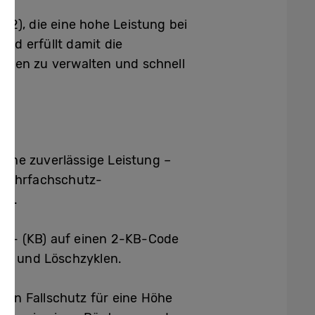
A2), die eine hohe Leistung bei
nd erfüllt damit die
alten zu verwalten und schnell
eine zuverlässige Leistung –
r Mehrfachschutz-
en.
te- (KB) auf einen 2-KB-Code
ib- und Löschzyklen.
inen Fallschutz für eine Höhe