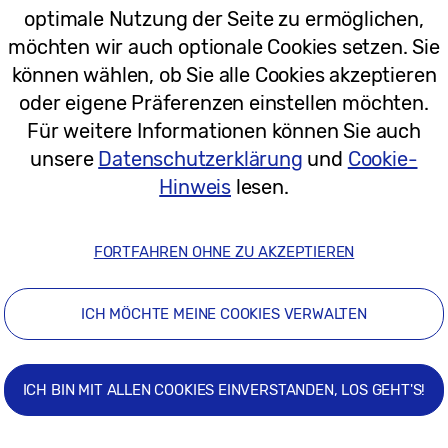
optimale Nutzung der Seite zu ermöglichen,
 verfügt über die Application Performance Class 2 (
möchten wir auch optionale Cookies setzen. Sie
rgängen sowie Multitasking-Fähigkeiten ermöglicht, u
können wählen, ob Sie alle Cookies akzeptieren
 und Nutzer an die Fähigkeit, grosse Mengen an Inh
oder eigene Präferenzen einstellen möchten.
en.
Für weitere Informationen können Sie auch
unsere
Datenschutzerklärung
und
Cookie-
t und Langlebigkeit
Hinweis
lesen.
et Fotografinnen, Fotografen und Content Creators 
FORTFAHREN OHNE ZU AKZEPTIEREN
rrection Code (ECC)-Engine des Controllers und de
Datenspeicherung über längere Zeiträume gewährleist
ICH MÖCHTE MEINE COOKIES VERWALTEN
des (Low Density Parity Check) von einem 1-Kiloby
mehr Langlebigkeit für eine höhere Anzahl von Schre
ICH BIN MIT ALLEN COOKIES EINVERSTANDEN, LOS GEHT'S!
schutz für bis zu 72 Stunden in zwei Metern Tiefe, e