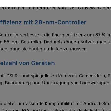
 Verschleissschutz für bis zu 10’000 Wischbewegung
ei extremen Temperaturen von -25 °C bis 85 °C bet
ffizienz mit 28-nm-Controller
ntroller verbessert die Energieeffizienz um 37 % i
m 55-nm-Controller. Dadurch können Nutzerinnen un
hen, ohne sie häufig aufladen zu müssen.
ielzahl von Geräten
 mit DSLR- und spiegellosen Kameras, Camcordern, 
ung, Bearbeitung und Übertragung von hochwertigen 
e bietet umfassende Kompatibilität mit Android-Sma
Drohnen, PCs und mehr. Sie ist die ideale Wahl für a