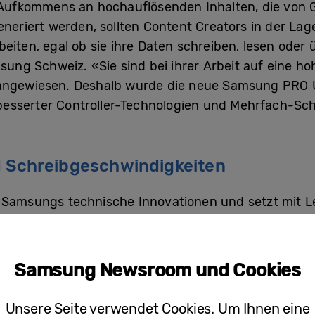
ufkommens an hochauflösenden Inhalten, die von G
iert werden, sollten Content Creators in der Lage 
eiten, egal ob sie ihre Daten schreiben, lesen oder 
msung Schweiz. «Sie sind bei ihrer Arbeit auf eine h
 angewiesen. Deshalb wurde die neue Samsung PRO Ul
esserter Controller-Technologien und Mehrfach-Sc
d Schreibgeschwindigkeiten
t Samsungs technische Innovationen und setzt mit L
 die UHS-I-Schnittstelle erreichbaren Geschwindigk
130 MB/s einen branchenführenden Standard. Diese
hreibgeschwindigkeiten ermöglichen unabhängig von
Samsung Newsroom und Cookies
len Dateien wie 4K-UHD- und Full-HD-Videos mit Un
Unsere Seite verwendet Cookies. Um Ihnen eine