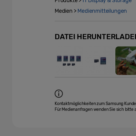
Produkte >
IT Display & Storage
Medien >
Medienmitteilungen
DATEI HERUNTERLADE
Kontaktmöglichkeiten zum Samsung Kundend
Für Medienanfragen wenden Sie sich bitte