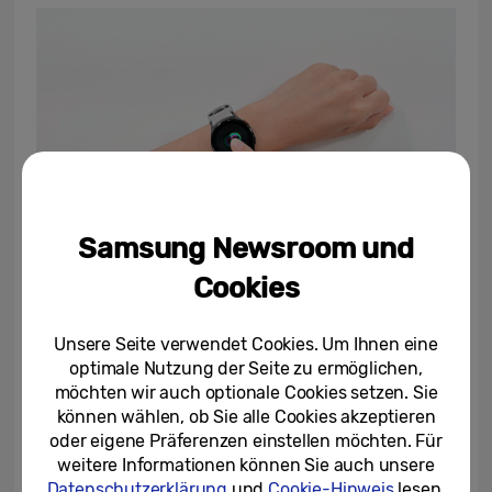
Samsung Newsroom und
Cookies
Ob mit der Messaging-Anwendung, dem
Kalender oder dem Mediaplayer, die Galaxy
Unsere Seite verwendet Cookies. Um Ihnen eine
Watch4 ist für viele Momente des Tages da.
optimale Nutzung der Seite zu ermöglichen,
Die Smartwatch kann einfach an den
möchten wir auch optionale Cookies setzen. Sie
eigenen Lebensstil angepasst werden.
können wählen, ob Sie alle Cookies akzeptieren
oder eigene Präferenzen einstellen möchten. Für
Indem man auf dem Hauptbildschirm nach
weitere Informationen können Sie auch unsere
links wischt, werden verschiedene Kacheln
Datenschutzerklärung
und
Cookie-Hinweis
lesen.