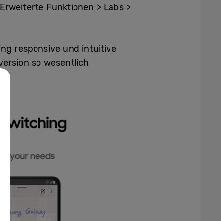
 Erweiterte Funktionen > Labs >
g responsive und intuitive
version so wesentlich