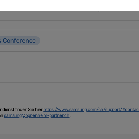
en wir auf die internationale Meldung:
hier
.
s Conference
ienst finden Sie hier
https://www.samsung.com/ch/support/#contac
 an
samsung@oppenheim-partner.ch
.