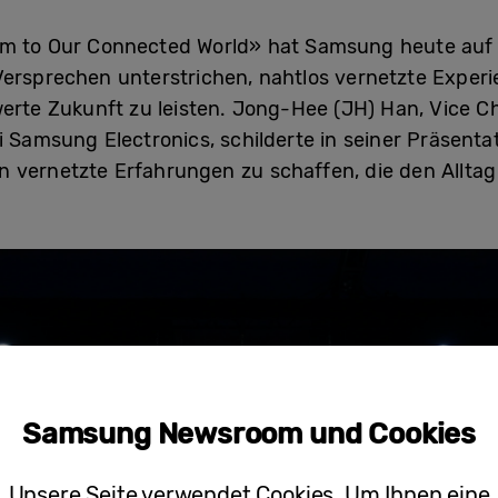
lm to Our Connected World» hat Samsung heute auf 
Versprechen unterstrichen, nahtlos vernetzte Exper
werte Zukunft zu leisten. Jong-Hee (JH) Han, Vice C
i Samsung Electronics, schilderte in seiner Präsenta
 vernetzte Erfahrungen zu schaffen, die den Alltag 
Samsung Newsroom und Cookies
Unsere Seite verwendet Cookies. Um Ihnen eine