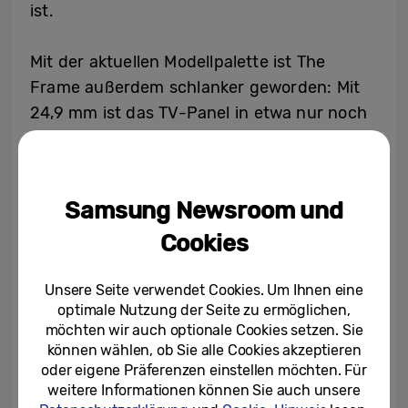
ist.
Mit der aktuellen Modellpalette ist The
Frame außerdem schlanker geworden: Mit
24,9 mm ist das TV-Panel in etwa nur noch
halb so tief wie das Vorgängermodell. Für
die Anmutung eines echten Bilderrahmens
sorgen außerdem die austauschbaren,
Samsung Newsroom und
magnetischen Rahmen in Weiß, Teak, Braun,
Cookies
Beige und Terracotta. Zur Auswahl stehen
darüber hinaus zwei Design-Varianten: Mit
Unsere Seite verwendet Cookies. Um Ihnen eine
dem modernen Rahmen kommt frischer
optimale Nutzung der Seite zu ermöglichen,
Wind in den Wohnraum, während die
möchten wir auch optionale Cookies setzen. Sie
abgeschrägte Version einem traditionellen
können wählen, ob Sie alle Cookies akzeptieren
3
oder eigene Präferenzen einstellen möchten. Für
Bilderrahmen ähnelt.
The Frame kann auf
weitere Informationen können Sie auch unsere
einem TV-Ständer oder Studio Stand