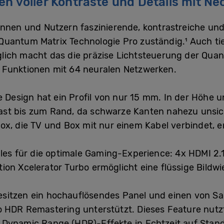
en voller Kontraste und Details mit N
nnen und Nutzern faszinierende, kontrastreiche und 
ie Quantum Matrix Technologie Pro zuständig.¹ Auch t
lich macht das die präzise Lichtsteuerung der Quan
 Funktionen mit 64 neuralen Netzwerken.
e Design hat ein Profil von nur 15 mm. In der Höhe 
 fast bis zum Rand, da schwarze Kanten nahezu unsic
ox, die TV und Box mit nur einem Kabel verbindet, e
lles für die optimale Gaming-Experience: 4x HDMI 2
on Xcelerator Turbo ermöglicht eine flüssige Bildwi
sitzen ein hochauflösendes Panel und einen von S
o HDR Remastering unterstützt. Dieses Feature nutz
 Dynamic Range (HDR)-Effekte in Echtzeit auf Sta