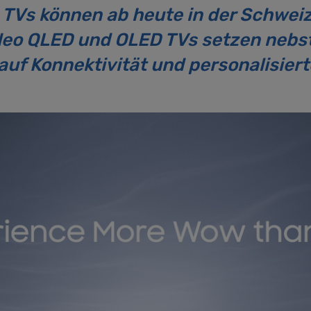
TVs können ab heute in der Schweiz 
 Neo QLED und OLED TVs setzen nebs
 auf Konnektivität und personalisiert