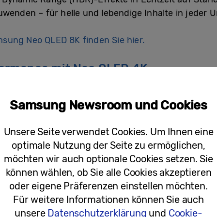
uwenden – für helle und lebendige Inhalte in jeder
sung Neo QLED 8K finden Sie hier.
ormance mit Neo QLED 4K
⁴ können Gaming-Begeisterte auch beim Neo QLED 4K
Samsung Newsroom und Cookies
 flüssiges Spiel zählen. Dolby Atmos®-Sound, Objec
 perfektes Sounderlebnis, das Nutzerinnen und Nu
Unsere Seite verwendet Cookies. Um Ihnen eine
optimale Nutzung der Seite zu ermöglichen,
möchten wir auch optionale Cookies setzen. Sie
ssor 4K kommen Nutzerinnen und Nutzer in den Gen
können wählen, ob Sie alle Cookies akzeptieren
e Helligkeit und satte Farben: Die leistungsstarke A
oder eigene Präferenzen einstellen möchten.
egliche Sehbedingungen.
Für weitere Informationen können Sie auch
unsere
Datenschutzerklärung
und
Cookie-
finity One Design (QN95C) und Neo Slim (QN90C, QN8