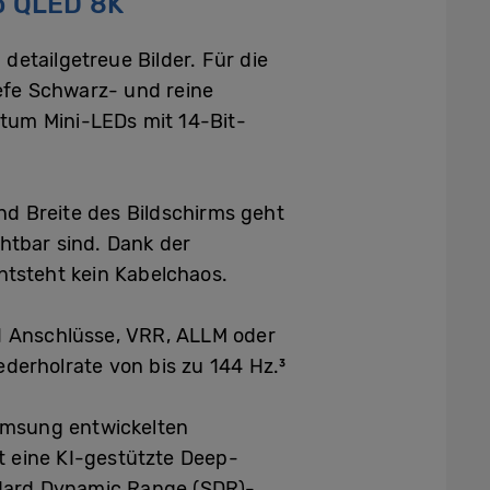
eo QLED 8K
detailgetreue Bilder. Für die
iefe Schwarz- und reine
tum Mini-LEDs mit 14-Bit-
und Breite des Bildschirms geht
htbar sind. Dank der
ntsteht kein Kabelchaos.
.1 Anschlüsse, VRR, ALLM oder
ederholrate von bis zu 144 Hz.³
amsung entwickelten
t eine KI-gestützte Deep-
ndard Dynamic Range (SDR)-