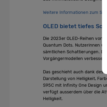
Weitere Informationen zum Sam
OLED bietet tiefes Sc
Die 2023er OLED-Reihen von Sa
Quantum Dots. Nutzerinnen und
sämtlichen Schattierungen. Die
Vorgängermodellen verbessert
Das geschieht auch dank des N
Darstellung von Helligkeit, Fa
S95C mit Infinity One Design 
verfügt ausserdem über die At
Helligkeit.