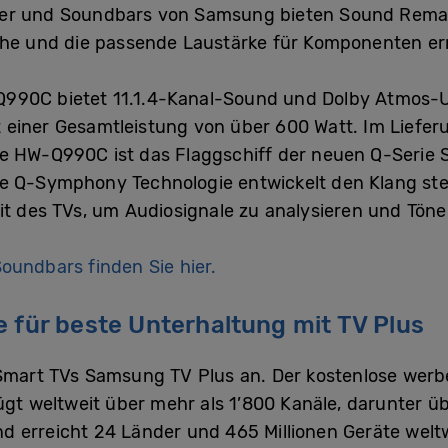
her und Soundbars von Samsung bieten Sound Remas
 und die passende Laustärke für Komponenten er
Q990C bietet 11.1.4-Kanal-Sound und Dolby Atmos-U
einer Gesamtleistung von über 600 Watt. Im Lieferu
ie HW-Q990C ist das Flaggschiff der neuen Q-Serie 
e Q-Symphony Technologie entwickelt den Klang stet
it des TVs, um Audiosignale zu analysieren und Töne 
oundbars finden Sie hier.
e für beste Unterhaltung mit TV Plus
 Smart TVs Samsung TV Plus an. Der kostenlose werb
t weltweit über mehr als 1’800 Kanäle, darunter ü
d erreicht 24 Länder und 465 Millionen Geräte welt