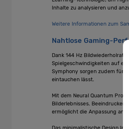
Inhalte zu analysieren und anz
Weitere Informationen zum Sam
Nahtlose Gaming-Perf
Dank 144 Hz Bildwiederholrate
Spielgeschwindigkeiten auf ein
Symphony sorgen zudem für ein
eintauchen lässt.
Mit dem Neural Quantum Proze
Bilderlebnisses. Beeindruckend
ermöglicht die Anpassung an j
Das minimalistische Design In