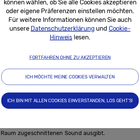
können wählen, ob Sie alle Cookies akzeptieren
en Einsatz von bis zu 16 verschiedenen neuronalen 
oder eigene Präferenzen einstellen möchten.
rning-Technologie trainiert wurden, kann der Neo Q
Für weitere Informationen können Sie auch
ldausgabe optimieren – unabhängig von der Eingangs
unsere
Datenschutzerklärung
und
Cookie-
Hinweis
lesen.
nahezu randlosem Bildschirm
FORTFAHREN OHNE ZU AKZEPTIEREN
 einen nahezu rahmenlosen Bildschirm für ein noch i
t Box
des Neo QLED 8K, ein brandneues Kabelmana
ICH MÖCHTE MEINE COOKIES VERWALTEN
racht werden kann, sorgt für eine einfachere Insta
ICH BIN MIT ALLEN COOKIES EINVERSTANDEN, LOS GEHT'S!
ausserdem über mehrere erstklassige, raumfüllende
 Tracking Sound (OTS) Pro
reagiert auf die Bewegu
 Sound
die physische Umgebung des installierten TV-
n Raum zugeschnittenen Sound ausgibt.