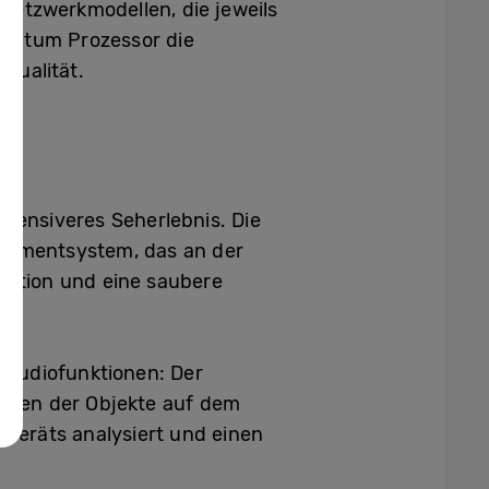
Netzwerkmodellen, die jeweils
uantum Prozessor die
qualität.
ntensiveres Seherlebnis. Die
gementsystem, das an der
llation und eine saubere
 Audiofunktionen: Der
ngen der Objekte auf dem
Geräts analysiert und einen