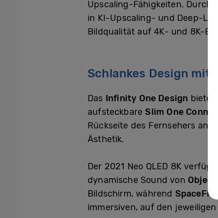
Upscaling-Fähigkeiten. Durch d
in KI-Upscaling- und Deep-Lea
Bildqualität auf 4K- und 8K-Bi
Schlankes Design mit 
Das
Infinity One Design
bietet
aufsteckbare
Slim One Connec
Rückseite des Fernsehers angeb
Ästhetik.
Der 2021 Neo QLED 8K verfügt 
dynamische Sound von
Object
Bildschirm, während
SpaceFit
immersiven, auf den jeweilige