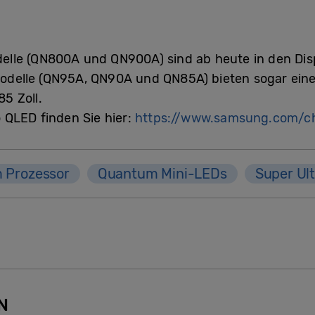
le (QN800A und QN900A) sind ab heute in den Displ
K-Modelle (QN95A, QN90A und QN85A) bieten sogar ei
85 Zoll.
QLED finden Sie hier:
https://www.samsung.com/ch/
 Prozessor
Quantum Mini-LEDs
Super Ul
N