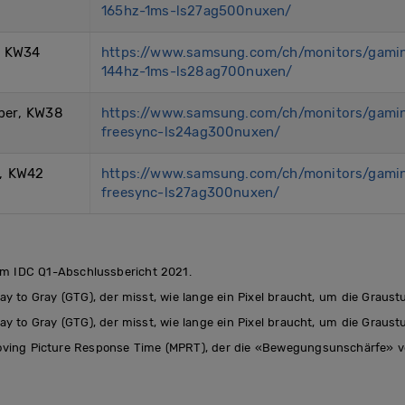
165hz-1ms-ls27ag500nuxen/
, KW34
https://www.samsung.com/ch/monitors/gami
144hz-1ms-ls28ag700nuxen/
ber, KW38
https://www.samsung.com/ch/monitors/gami
freesync-ls24ag300nuxen/
, KW42
https://www.samsung.com/ch/monitors/gami
freesync-ls27ag300nuxen/
 im IDC Q1-Abschlussbericht 2021.
y to Gray (GTG), der misst, wie lange ein Pixel braucht, um die Graust
y to Gray (GTG), der misst, wie lange ein Pixel braucht, um die Graust
oving Picture Response Time (MPRT), der die «Bewegungsunschärfe» v