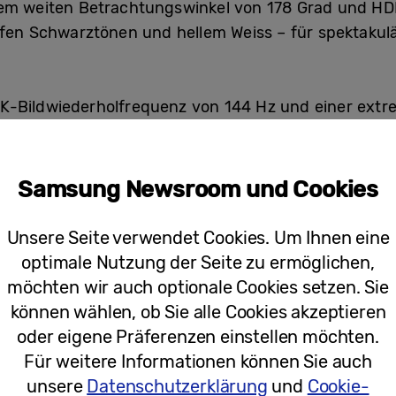
nem weiten Betrachtungswinkel von 178 Grad und H
efen Schwarztönen und hellem Weiss – für spektakul
K-Bildwiederholfrequenz von 144 Hz und einer extre
IA® G-SYNC® Compatible und AMD FreeSync Premiu
ellung. Dank der HDMI 2.1-Kompatibilität bietet der
fert maximale Auflösungen und Bildwiederholraten fü
Samsung Newsroom und Cookies
0Hz-Unterstützung. Das charakteristische CoreSync
irm in die tatsächliche Umgebung der Gamerinnen un
Unsere Seite verwendet Cookies. Um Ihnen eine
optimale Nutzung der Seite zu ermöglichen,
möchten wir auch optionale Cookies setzen. Sie
können wählen, ob Sie alle Cookies akzeptieren
odell: G50A)
oder eigene Präferenzen einstellen möchten.
Für weitere Informationen können Sie auch
 Gamerinnen und Gamer, die ihre Spielerfahrung auf
unsere
Datenschutzerklärung
und
Cookie-