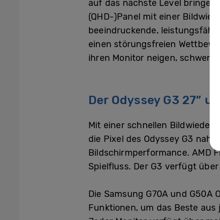
auf das nächste Level bringen 
(QHD-)Panel mit einer Bildwied
beeindruckende, leistungsfähi
einen störungsfreien Wettbewe
ihren Monitor neigen, schwenk
Der Odyssey G3 27” un
Mit einer schnellen Bildwieder
die Pixel des Odyssey G3 nahez
Bildschirmperformance. AMD F
Spielfluss. Der G3 verfügt übe
Die Samsung G70A und G50A Ody
Funktionen, um das Beste aus j