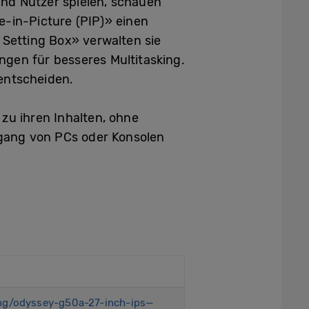
und Nutzer spielen, schauen
e-in-Picture (PIP)» einen
 Setting Box» verwalten sie
ngen für besseres Multitasking.
entscheiden.
u ihren Inhalten, ohne
gang von PCs oder Konsolen
ng/odyssey-g50a-27-inch-ips—