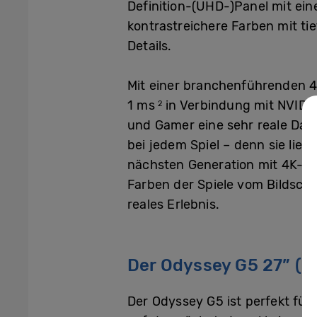
Definition-(UHD-)Panel mit ei
kontrastreichere Farben mit ti
Details.
Mit einer branchenführenden 4
1 ms
in Verbindung mit NVID
2
und Gamer eine sehr reale Darst
bei jedem Spiel – denn sie lie
nächsten Generation mit 4K-12
Farben der Spiele vom Bildsch
reales Erlebnis.
Der Odyssey G5 27” (M
Der Odyssey G5 ist perfekt für