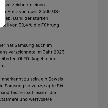
en verzeichnete einen
nem Preis von über 2.500 US-
 blieb. Dank der starken
nteil von 30,4 % die Führung
eher hat Samsung auch im
ens verzeichnete im Jahr 2023
rweiterten OLED-Angebot im
en.
r anerkannt zu sein, ein Beweis
 in Samsung setzen», sagte SW
sind fest entschlossen, die
utsamere und wertvollere