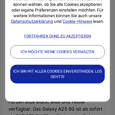
Smartphones mit einer microSD-Karte um
können wählen, ob Sie alle Cookies akzeptieren
oder eigene Präferenzen einstellen möchten. Für
bis zu 1 TB erweitern.
weitere Informationen können Sie auch unsere
Datenschutzerklärung
und
Cookie-Hinweis
lesen.
Alle Smartphones der Galaxy A-Serie
kommen im gewohnten harmonischen und
FORTFAHREN OHNE ZU AKZEPTIEREN
klaren Design und bringen Farbe in den
Alltag: Von Yellow über Blue bis hin zu Blue
ICH MÖCHTE MEINE COOKIES VERWALTEN
Black ist für jeden Geschmack etwas
Passendes dabei.
ICH BIN MIT ALLEN COOKIES EINVERSTANDEN, LOS
Verfügbarkeit
GEHT'S!
Das Galaxy A25 5G, das Galaxy A15 5G und
das Galaxy A15 sind in der Schweiz in den
Farben Blue Black, Blue und Yellow
verfügbar. Das Galaxy A25 5G ist ab sofort