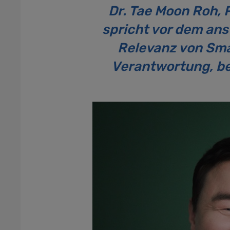
Dr. Tae Moon Roh, 
spricht vor dem an
Relevanz von Sma
Verantwortung, bei