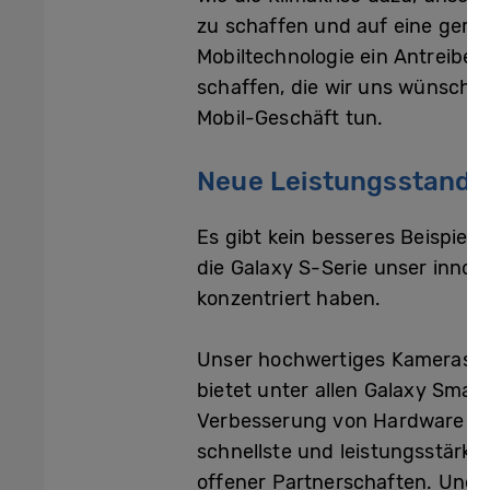
zu schaffen und auf eine gerec
Mobiltechnologie ein Antreiber
schaffen, die wir uns wünschen
Mobil-Geschäft tun.
Neue Leistungsstanda
Es gibt kein besseres Beispiel 
die Galaxy S-Serie unser innov
konzentriert haben.
Unser hochwertiges Kamerasyst
bietet unter allen Galaxy Smar
Verbesserung von Hardware und
schnellste und leistungsstärk
offener Partnerschaften. Und