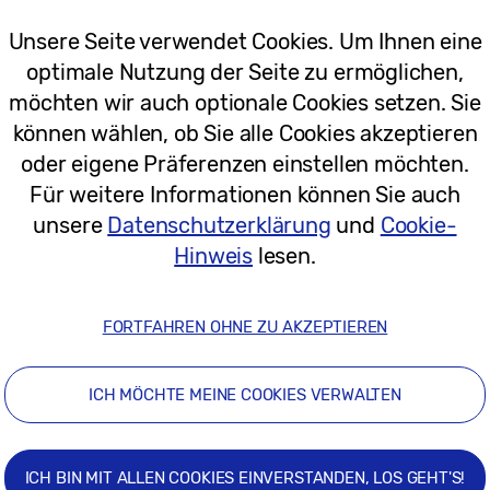
htere und nachhaltigere Zukunft hinzuarbeiten. Wir
Unsere Seite verwendet Cookies. Um Ihnen eine
 dafür sein kann, das Leben der Menschen zu bereic
optimale Nutzung der Seite zu ermöglichen,
. Das treibt uns an und ist der Grund, warum wir da
möchten wir auch optionale Cookies setzen. Sie
können wählen, ob Sie alle Cookies akzeptieren
oder eigene Präferenzen einstellen möchten.
rds setzen
Für weitere Informationen können Sie auch
unsere
Datenschutzerklärung
und
Cookie-
dafür, wie Samsung diese Vision umsetzt, als die Gal
Hinweis
lesen.
atives Erbe erweitert, indem wir uns auf unsere Ke
FORTFAHREN OHNE ZU AKZEPTIEREN
em ist im Vergleich zu den Vorgängermodellen noch
tphones die besten Fotos und Videos — bei jedem Li
ICH MÖCHTE MEINE COOKIES VERWALTEN
 Software erreicht das Gerät mit unserem neuesten
ste Galaxy Smartphone Performance. Zu verdanken is
ICH BIN MIT ALLEN COOKIES EINVERSTANDEN, LOS GEHT'S!
 auch die Zusammenarbeit mit anderen Geräten und