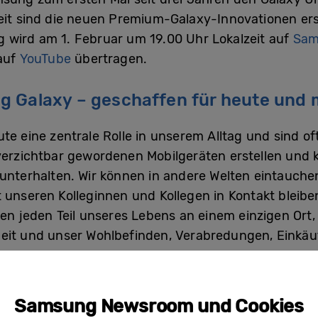
zeit sind die neuen Premium-Galaxy-Innovationen e
 wird am 1. Februar um 19.00 Uhr Lokalzeit auf
Sam
auf
YouTube
übertragen.
g Galaxy – geschaffen für heute und
ute eine zentrale Rolle in unserem Alltag und sind o
verzichtbar gewordenen Mobilgeräten erstellen und k
 unterhalten. Wir können in andere Welten eintauch
 unseren Kolleginnen und Kollegen in Kontakt bleib
lten jeden Teil unseres Lebens an einem einzigen Or
eit und unser Wohlbefinden, Verabredungen, Einkäuf
stärker unseren Alltag. Deshalb wollen Nutzerinnen u
stellern, denen sie vertrauen. Gleichzeitig zwingen
Samsung Newsroom und Cookies
e Lebensweise zu überdenken. Wir haben die Verantwo