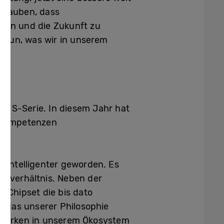
 glauben, dass
hern und die Zukunft zu
s tun, was wir in unserem
axy S-Serie. In diesem Jahr hat
rnkompetenzen
 intelligenter geworden. Es
chtverhältnis. Neben der
 Chipset die bis dato
t das unserer Philosophie
 Marken in unserem Ökosystem