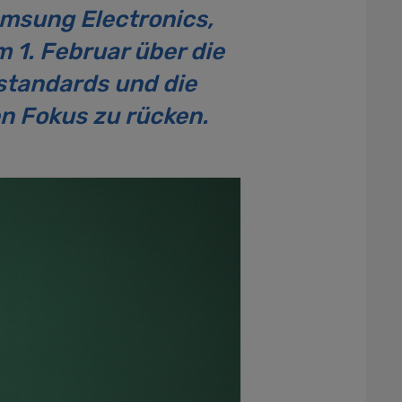
amsung Electronics,
1. Februar über die
standards und die
en Fokus zu rücken.