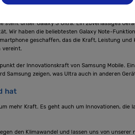
tloser als jemals zuvor.
ie steht unser Galaxy S Ultra. Ein zuverlässiges Ge
ät. Wir haben die beliebtesten Galaxy Note-Funktion
 Smartphone geschaffen, das die Kraft, Leistung und 
 vereint.
epunkt der Innovationskraft von Samsung Mobile. Eine
rd Samsung zeigen, was Ultra auch in anderen Gerät
d hat
 um mehr Kraft. Es geht auch um Innovationen, die l
gegen den Klimawandel und lassen uns von unserer