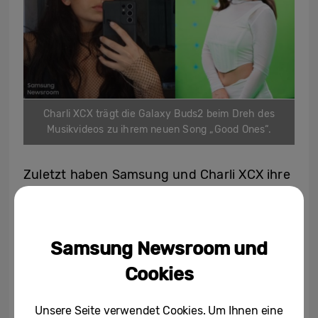
Charli XCX trägt die Galaxy Buds2 beim Dreh des
Musikvideos zu ihrem neuen Song „Good Ones“.
Zuletzt haben Samsung und Charli XCX ihre
Zusammenarbeit auch remote fortgesetzt.
Charli hat Input zu Farbe und Design der
Galaxy Buds2 geliefert und vorgeschlagen,
Samsung Newsroom und
dass sie die Ohrhörer gerne in ihrem neuen
Cookies
Musikvideo, das am 2. September
veröffentlicht wurde, tragen würde. „Der
Unsere Seite verwendet Cookies. Um Ihnen eine
neue Song ‘Good Ones’ lebt vom Bass und