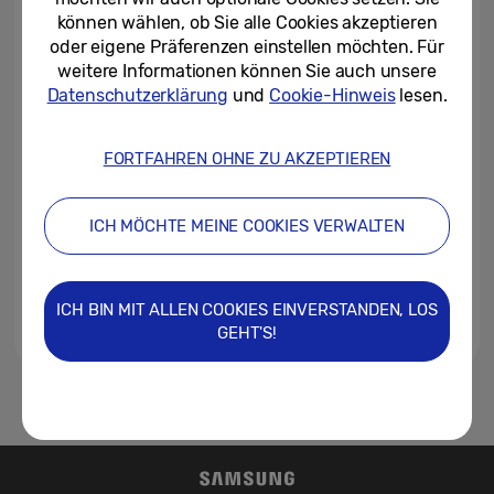
Welt
können wählen, ob Sie alle Cookies akzeptieren
oder eigene Präferenzen einstellen möchten. Für
17/07/2023
weitere Informationen können Sie auch unsere
Datenschutzerklärung
und
Cookie-Hinweis
lesen.
[Video] Die Samsung Galaxy Z-
Serie kehrt zurück, und es gibt
kein Entrinnen: “Join the Flip...
FORTFAHREN OHNE ZU AKZEPTIEREN
07/07/2023
ICH MÖCHTE MEINE COOKIES VERWALTEN
Samsung Galaxy Unpacked im
Juli 2023: «Join the Flip Side»
ICH BIN MIT ALLEN COOKIES EINVERSTANDEN, LOS
06/07/2023
GEHT'S!
1