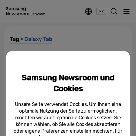
FR
Tag >
Galaxy Tab
Samsung Galaxy Tab S10 Lite:
Grosser Funktionsumfang für
kleines Budget
Samsung Newsroom und
25/08/2025
Cookies
Samsung Care+ – der erweiterte
Schutz für Samsung Produkte
jetzt auch in der Schweiz
Unsere Seite verwendet Cookies. Um Ihnen eine
optimale Nutzung der Seite zu ermöglichen,
18/11/2024
möchten wir auch optionale Cookies setzen. Sie
können wählen, ob Sie alle Cookies akzeptieren
Samsung präsentiert die Galaxy
oder eigene Präferenzen einstellen möchten. Für
Tab S9 Serie