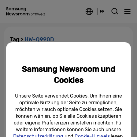
FR
Tag >
HW-Q990D
Samsung feiert ein Jahrzehnt
Marktführerschaft auf dem
Samsung Newsroom und
globalen Soundbar-Markt
Cookies
19/03/2024
Unsere Seite verwendet Cookies. Um Ihnen eine
optimale Nutzung der Seite zu ermöglichen,
möchten wir auch optionale Cookies setzen. Sie
können wählen, ob Sie alle Cookies akzeptieren
oder eigene Präferenzen einstellen möchten. Für
weitere Informationen können Sie auch unsere
Datenschutzerklärung
und
Cookie-Hinweis
lesen.