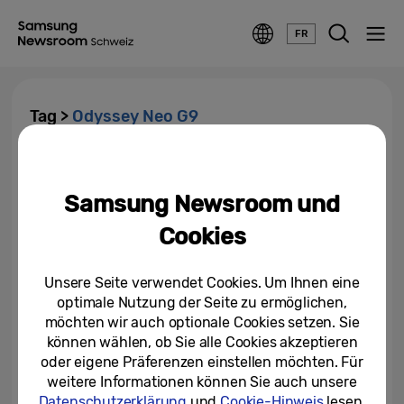
FR
Tag >
Odyssey Neo G9
Samsung als Partner der «TCS
eSports League with Opel» am
Samsung Newsroom und
HeroFest
Cookies
24/10/2023
Samsung zeigt den Odyssey
Unsere Seite verwendet Cookies. Um Ihnen eine
Neo G9 57″ auf der Gamescom
optimale Nutzung der Seite zu ermöglichen,
möchten wir auch optionale Cookies setzen. Sie
können wählen, ob Sie alle Cookies akzeptieren
23/08/2023
oder eigene Präferenzen einstellen möchten. Für
Samsung stellt neue Monitore
weitere Informationen können Sie auch unsere
auf der CES vor
Datenschutzerklärung
und
Cookie-Hinweis
lesen.