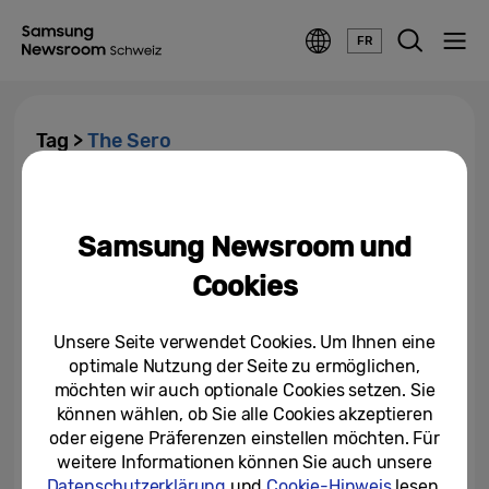
FR
Tag >
The Sero
Samsung präsentiert seine
neuen Neo QLED-, Lifestyle-
Samsung Newsroom und
und OLED-Modelle
Cookies
18/03/2022
Unsere Seite verwendet Cookies. Um Ihnen eine
optimale Nutzung der Seite zu ermöglichen,
möchten wir auch optionale Cookies setzen. Sie
können wählen, ob Sie alle Cookies akzeptieren
oder eigene Präferenzen einstellen möchten. Für
weitere Informationen können Sie auch unsere
Datenschutzerklärung
und
Cookie-Hinweis
lesen.