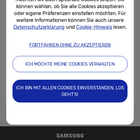
können wählen, ob Sie alle Cookies akzeptieren
oder eigene Präferenzen einstellen möchten. Für
10/06/2022
weitere Informationen können Sie auch unsere
Datenschutzerklärung
und
Cookie-Hinweis
lesen.
Samsung präsentiert auf der ISE
2022 eine neue Ära seiner
MicroLED-Technologie
FORTFAHREN OHNE ZU AKZEPTIEREN
12/05/2022
ICH MÖCHTE MEINE COOKIES VERWALTEN
The Wall 2021 von Samsung ist
ab sofort in der Schweiz
erhältlich
ICH BIN MIT ALLEN COOKIES EINVERSTANDEN, LOS
29/07/2021
GEHT'S!
1