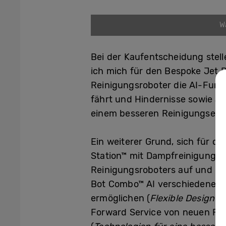
W
Bei der Kaufentscheidung stel
ich mich für den Bespoke Jet B
Reinigungsroboter die AI-Funk
fährt und Hindernisse sowie an
einem besseren Reinigungserleb
Ein weiterer Grund, sich für di
Station™ mit Dampfreinigung en
Reinigungsroboters auf und pf
Bot Combo™ AI verschiedene R
ermöglichen (
Flexible Design &
Forward Service von neuen Fun