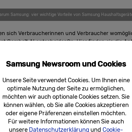
arum Samsung: vier wichtige Vorteile von Samsung Haushaltsgerät
len sich Verbraucherinnen und Verbraucher womögli
ot Combo™ AI entscheiden?». Hier finden sie die An
tion «Upgraded AI Object Recognition»
, die dafür s
1
dere Objekte erkennt. Dadurch entfällt das lästige 
Samsung Newsroom und Cookies
nis für die Nutzerinnen und Nutzer führt (
AI & Sma
Unsere Seite verwendet Cookies. Um Ihnen eine
eses Modell zu entscheiden, ist die beeindruckende L
optimale Nutzung der Seite zu ermöglichen,
tleert nicht nur den Staubbehälter, sondern lädt a
möchten wir auch optionale Cookies setzen. Sie
legt die Mopps mit Dampf (
Erweiterte Leistung
). Zus
können wählen, ob Sie alle Cookies akzeptieren
einigungsmodi, die der Nutzerin oder dem Nutzer 
oder eigene Präferenzen einstellen möchten.
 Functions
). Darüber hinaus profitieren Nutzerinne
Für weitere Informationen können Sie auch
ktionen, die sowohl die Benutzerfreundlichkeit als
unsere
Datenschutzerklärung
und
Cookie-