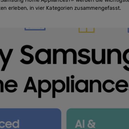
 Samsung Home Appliances?» werden die wichtigsten
n erleben, in vier Kategorien zusammengefasst.