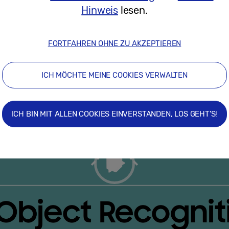
 Zukunft und Langlebigkeit
).
Hinweis
lesen.
FORTFAHREN OHNE ZU AKZEPTIEREN
ICH MÖCHTE MEINE COOKIES VERWALTEN
ICH BIN MIT ALLEN COOKIES EINVERSTANDEN, LOS GEHT'S!