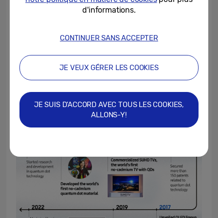
10 ans d’innovation et de leadership dans
d'informations.
ce domaine
Samsung, qui a rapidement reconnu le
CONTINUER SANS ACCEPTER
potentiel des Quantum Dots, mène
l’innovation sur le marché mondial des
JE VEUX GÉRER LES COOKIES
écrans depuis 10 ans grâce à des
recherches continues.
JE SUIS D'ACCORD AVEC TOUS LES COOKIES,
ALLONS-Y!