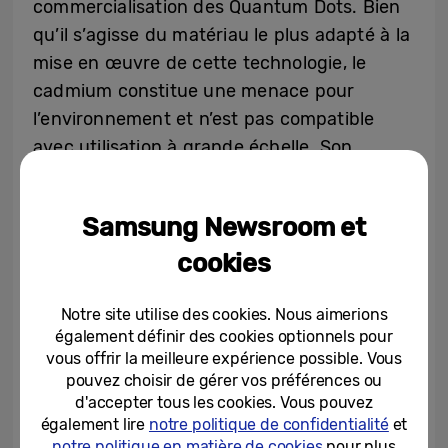
commercialisation des Quantum Dots. Bien
qu’il s’agisse du matériau le plus adapté à la
mise en œuvre de cette technologie, le
cadmium constitue une menace pour
l’environnement et n’est pas compatible
avec utilisation à grande échelle. Son
utilisation est par ailleurs réglementée en
Europe
.
2
Samsung Newsroom et
cookies
Face à ce défi, Samsung a concentré son
expertise dans le développement et la
commercialisation de solutions alternatives
Notre site utilise des cookies. Nous aimerions
également définir des cookies optionnels pour
basées sur l’indium. Grace à ses démarches,
vous offrir la meilleure expérience possible. Vous
Samsung utilise des Quantum dots sans
pouvez choisir de gérer vos préférences ou
cadmium dans ses téléviseurs depuis 2015.
d'accepter tous les cookies. Vous pouvez
également lire
notre politique de confidentialité
et
notre politique en matière de cookies
pour plus