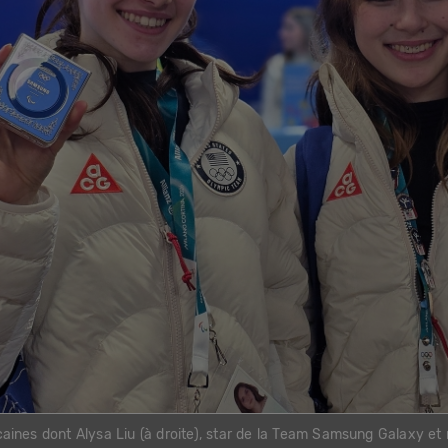
aines dont Alysa Liu (à droite), star de la Team Samsung Galaxy et m