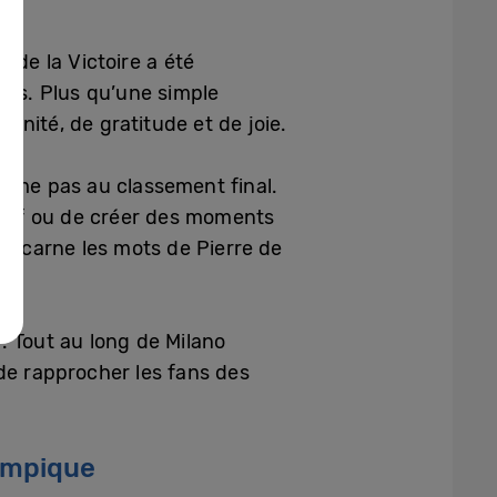
 de la Victoire a été
ves. Plus qu’une simple
nité, de gratitude et de joie.
ésume pas au classement final.
portif ou de créer des moments
e incarne les mots de Pierre de
. Tout au long de Milano
de rapprocher les fans des
lympique