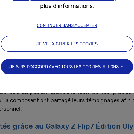
plus d'informations.
alympiques d’Hiver de Milano Cortina 2026, le Selfie
émonie de remise des médailles pour toutes les épreu
CONTINUER SANS ACCEPTER
um olympique devient ainsi un moment de partage, d’u
JE VEUX GÉRER LES COOKIES
e également l’esprit d’ouverture des Jeux, qui ne se r
liens entre fans et athlètes, de promouvoir l’esprit s
ative que de simples résultats, le Selfie de la Victoir
JE SUIS D'ACCORD AVEC TOUS LES COOKIES, ALLONS-Y!
gé au-delà du podium grâce à la Team Samsung Galaxy
qui la composent ont partagé leurs témoignages afin 
ersonnel.
és grâce au Galaxy Z Flip7 Édition O