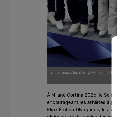
▲ Les médaillés d’or (USA), les médaillé
de
À Milano Cortina 2026, le Selfi
encourageant les athlètes à par
Flip7 Édition Olympique, les mé
gloire lors de la remise des méd