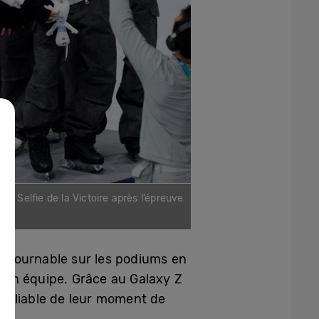
 le Selfie de la Victoire après l’épreuve
es)
contournable sur les podiums en
u en équipe. Grâce au Galaxy Z
noubliable de leur moment de