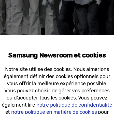
Samsung Newsroom et cookies
Notre site utilise des cookies. Nous aimerions
s d’argent (Japon) et les médaillés de bronze (Italie) posent pour un
également définir des cookies optionnels pour
 patinage artistique par équipe. (Photo : Andreas Rentz/Getty Imag
vous offrir la meilleure expérience possible.
Vous pouvez choisir de gérer vos préférences
e de la Victoire s’est imposé comme une tradition in
ou d'accepter tous les cookies. Vous pouvez
tager leurs émotions – qu’ils soient seuls, en duo o
également lire
notre politique de confidentialité
daillés ont eu la possibilité de garder un souvenir i
et
notre politique en matière de cookies
pour
ailles.