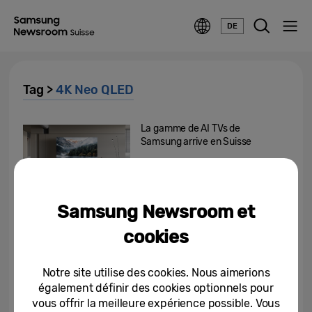
DE
Tag >
4K Neo QLED
La gamme de AI TVs de
Samsung arrive en Suisse
24/04/2024
Samsung Newsroom et
L’amour au premier regard
cookies
05/02/2024
Notre site utilise des cookies. Nous aimerions
également définir des cookies optionnels pour
Événement Unbox & Discover
vous offrir la meilleure expérience possible. Vous
2023 : Samsung présente sa