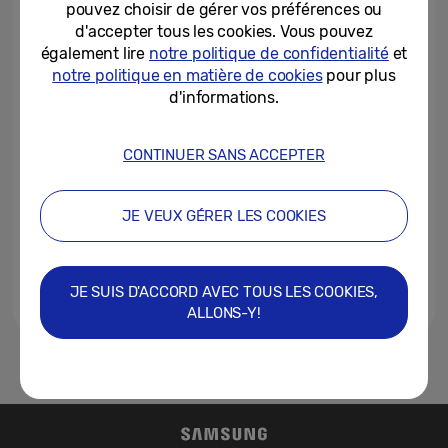
pouvez choisir de gérer vos préférences ou
gamme de téléviseurs et de...
d'accepter tous les cookies. Vous pouvez
06/04/2023
également lire
notre politique de confidentialité
et
notre politique en matière de cookies
pour plus
Samsung lance sa nouvelle
d'informations.
gamme de téléviseurs en Suisse
CONTINUER SANS ACCEPTER
13/03/2023
Le noir selon Samsung: la série
JE VEUX GÉRER LES COOKIES
Neo QLED redéfinit le contraste
07/03/2022
JE SUIS D'ACCORD AVEC TOUS LES COOKIES,
ALLONS-Y!
1