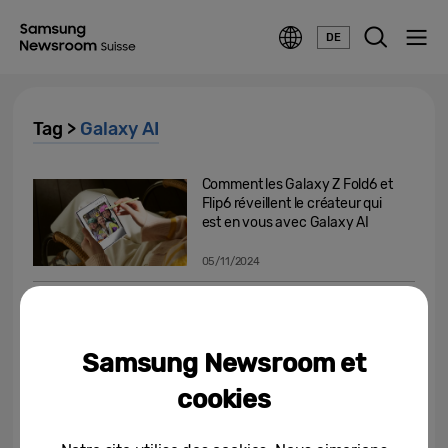
DE
Tag >
Galaxy AI
Comment les Galaxy Z Fold6 et
Flip6 réveillent le créateur qui
est en vous avec Galaxy AI
05/11/2024
Galaxy AI sera disponible dans
20 langues d’ici fin 2024
Samsung Newsroom et
04/11/2024
cookies
[Guide utilisateur] Débloquez
des possibilités exceptionnelles