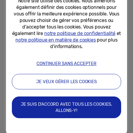
Notre site utilise des cookies. Nous aimerions
avec la Galaxy Tab S10 Ultra
également définir des cookies optionnels pour
vous offrir la meilleure expérience possible. Vous
04/11/2024
pouvez choisir de gérer vos préférences ou
d'accepter tous les cookies. Vous pouvez
Samsung présente la nouvelle
série Galaxy Tab S10
également lire
notre politique de confidentialité
et
notre politique en matière de cookies
pour plus
d'informations.
26/09/2024
Samsung lance le Galaxy S24
CONTINUER SANS ACCEPTER
FE
JE VEUX GÉRER LES COOKIES
26/09/2024
Samsung One UI 6.1.1 étend les
dernières fonctionnalités Galaxy
JE SUIS D'ACCORD AVEC TOUS LES COOKIES,
AI à davantage d’utilisateurs à...
ALLONS-Y!
10/09/2024