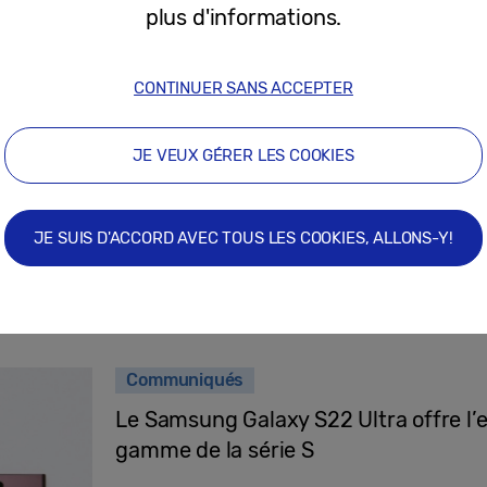
plus d'informations.
09/02/2022
CONTINUER SANS ACCEPTER
Communiqués
JE VEUX GÉRER LES COOKIES
Nouveaux Samsung Galaxy S22 et S22+
domaine de la photographie
JE SUIS D'ACCORD AVEC TOUS LES COOKIES, ALLONS-Y!
09/02/2022
Communiqués
Le Samsung Galaxy S22 Ultra offre l’e
gamme de la série S