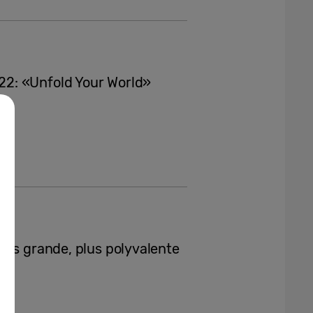
2: «Unfold Your World»
lus grande, plus polyvalente