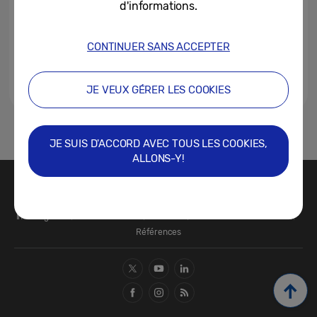
d'informations.
CONTINUER SANS ACCEPTER
JE VEUX GÉRER LES COOKIES
1
JE SUIS D'ACCORD AVEC TOUS LES COOKIES,
ALLONS-Y!
Nous contacter
SAMSUNG.COM
Infos légales
Confidentialité
Cookies
Préférences de cookies
Références