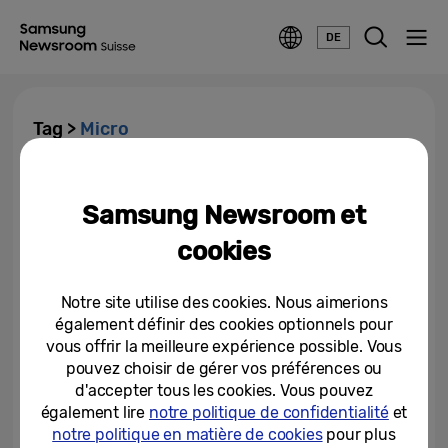
DE
Tag >
Micro
Se déplacer en toute
insouciance : Micro et Samsung
Samsung Newsroom et
présentent des trotinettes
pour...
cookies
05/08/2024
Notre site utilise des cookies. Nous aimerions
également définir des cookies optionnels pour
vous offrir la meilleure expérience possible. Vous
pouvez choisir de gérer vos préférences ou
d'accepter tous les cookies. Vous pouvez
également lire
notre politique de confidentialité
et
notre politique en matière de cookies
pour plus