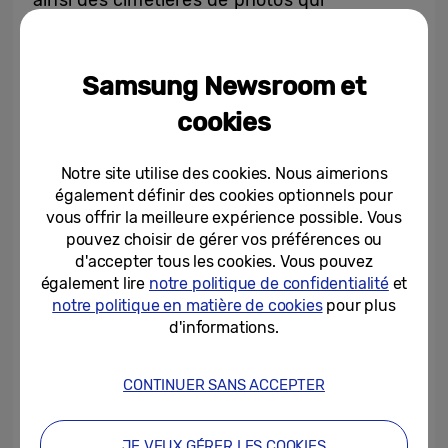
ainsi des cimetières de photos qui
s’accumulent petit à petit dans les
appareils.
Samsung Newsroom et
Lorsqu’elle examine ses photos, une
cookies
personne sur dix (86 %) a remarqué des
éléments qu’elle aimerait pouvoir supprimer,
Notre site utilise des cookies. Nous aimerions
tels que des photobombeurs (38 %), des
également définir des cookies optionnels pour
vous offrir la meilleure expérience possible. Vous
objets parasites (33 %) ou des ombres et
pouvez choisir de gérer vos préférences ou
des reflets indésirables (34 %). Bien que de
d'accepter tous les cookies. Vous pouvez
nombreuses personnes soient conscientes
également lire
notre politique de confidentialité
et
notre politique en matière de cookies
pour plus
de ces problèmes, 74 % d’entre elles n’ont
d'informations.
pas utilisé d’outils d’intelligence artificielle
sur leur téléphone pour améliorer leurs
CONTINUER SANS ACCEPTER
photos.
JE VEUX GÉRER LES COOKIES