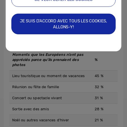
Parmi les moments clés que les gens
manquent parce qu’ils prennent des photos,
citons les fêtes de famille, les sites
JE SUIS D'ACCORD AVEC TOUS LES COOKIES,
touristiques et même les étapes
ALLONS-Y!
importantes de la vie de leurs enfants :
Moments que les Européens n’ont pas
appréciés parce qu’ils prenaient des
%
photos
Lieu touristique ou moment de vacances
45 %
Réunion ou fête de famille
32 %
Concert ou spectacle vivant
31 %
Sortie avec des amis
28 %
Noël ou autres vacances d’hiver
21 %