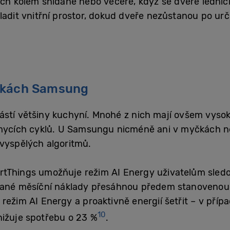
ech kolem snídaně nebo večeře, když se dveře ledničk
hladit vnitřní prostor, dokud dveře nezůstanou po ur
čkách Samsung
ástí většiny kuchyní. Mnohé z nich mají ovšem vyso
 mycích cyklů. U Samsungu nicméně ani v myčkách n
 vyspělých algoritmů.
rtThings umožňuje režim AI Energy uživatelům sledo
ádané měsíční náklady přesáhnou předem stanovenou 
režim AI Energy a proaktivně energií šetřit – v pří
10
nižuje spotřebu o 23 %
.