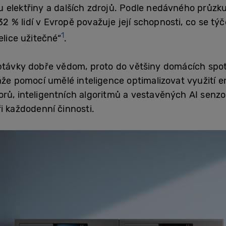
u elektřiny a dalších zdrojů. Podle nedávného průzk
 32 % lidí v Evropě považuje její schopnosti, co se tý
1
elice užitečné“
.
ptávky dobře vědom, proto do většiny domácích spot
áže pomocí umělé inteligence optimalizovat využití e
rů, inteligentních algoritmů a vestavěných AI senzo
i každodenní činnosti.