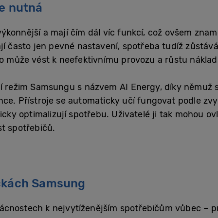
je nutná
ýkonnější a mají čím dál víc funkcí, což ovšem znam
ají často jen pevné nastavení, spotřeba tudíž zůstáv
To může vést k neefektivnímu provozu a růstu náklad
rní režim Samsungu s názvem AI Energy, díky němuž 
ce. Přístroje se automaticky učí fungovat podle zvyk
 optimalizují spotřebu. Uživatelé ji tak mohou ovlivn
st spotřebičů.
ačkách Samsung
ácnostech k nejvytíženějším spotřebičům vůbec – p