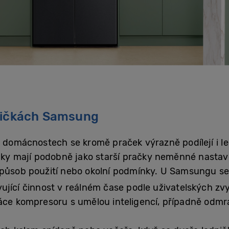
dničkách Samsung
v domácnostech se kromě praček výrazně podílejí i 
ničky mají podobně jako starší pračky neměnné nastav
působ použití nebo okolní podmínky. U Samsungu se o
jící činnost v reálném čase podle uživatelských zvyk
áce kompresoru s umělou inteligencí, případně odmra