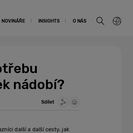
O NOVINÁŘE
INSIGHTS
O NÁS
otřebu
ek nádobí?
Sdílet
níci další a další cesty, jak