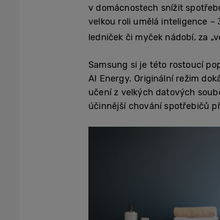
v domácnostech snížit spotřeb
velkou roli umělá inteligence –
ledniček či myček nádobí, za „v
Samsung si je této rostoucí po
AI Energy. Originální režim dok
učení z velkých datových soubo
účinnější chování spotřebičů př