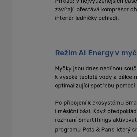
Příklad: v nejvytíženějších čas
zavírají, přestává kompresor c
interiér ledničky ochladí.
Režim AI Energy v my
Myčky jsou dnes nedílnou souč
k vysoké teplotě vody a délce
optimalizující spotřebu pomocí
Po připojení k ekosystému Sma
i měsíční bázi. Když předpokl
rozhraní SmartThings aktivovat 
programu Pots & Pans, který s