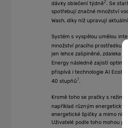
2
dávky oblečení týdně
. Se sta
spotřebují značné množství vod
Wash, díky níž upravují aktuální
Systém s vyspělou umělou inte
množství pracího prostředku a 
jen lehce zašpiněné, zdaleka ne
Energy následně zajistí optimál
přispívá i technologie AI Ecobu
7
40 stupňů
.
Kromě toho se pračky s režimem
například různým energetickým
energetické špičky a mimo ni, p
Uživatelé podle toho mohou plá