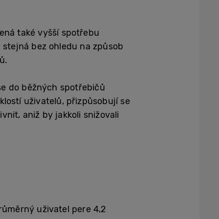
ená také vyšší spotřebu
á stejná bez ohledu na způsob
ů.
se do běžných spotřebičů
lostí uživatelů, přizpůsobují se
it, aniž by jakkoli snižovali
růměrný uživatel pere 4,2