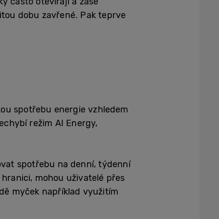
y často otevírají a zase
čitou dobu zavřené. Pak teprve
kou spotřebu energie vzhledem
echybí režim AI Energy,
vat spotřebu na denní, týdenní
hranici, mohou uživatelé přes
padě myček například využitím