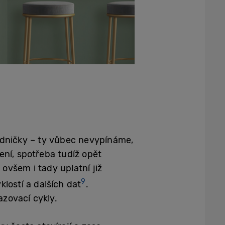
ledničky – ty vůbec nevypínáme,
ení, spotřeba tudíž opět
všem i tady uplatní již
9
lostí a dalších dat
.
zovací cykly.