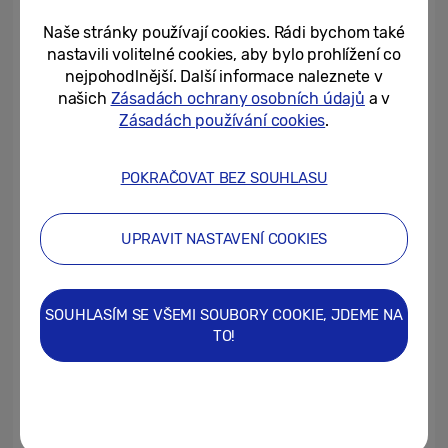
spolehnout za každé situace, ať už
potřebuje zachytit malé plavce v pohybu,
Naše stránky používají cookies. Rádi bychom také
nastavili volitelné cookies, aby bylo prohlížení co
nebo pořídit záznam pro rodiče.
„S
nejpohodlnější. Další informace naleznete v
telefonem dokážu natočit super videa, která
našich
Zásadách ochrany osobních údajů
a v
pak můžu maminkám ukázat na velkém
Zásadách používání cookies
.
displeji,“
pochvaluje si možnosti Galaxy
Z Fold4. Tvorbu obsahu na sociální sítě,
POKRAČOVAT BEZ SOUHLASU
firemní prezentaci či pořízení dokumentace
díky tomu zvládne i bez profesionální
UPRAVIT NASTAVENÍ COOKIES
kamery či fotoaparátu.
SOUHLASÍM SE VŠEMI SOUBORY COOKIE, JDEME NA
Velký displej a promyšlená konstrukce
TO!
K práci s pořízeným videem a fotografiemi
slouží přehledná galerie a editor videí. Jana