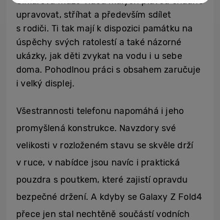
Cihlářová může videa malých plavců snadno
upravovat, stříhat a především sdílet
s rodiči. Ti tak mají k dispozici památku na
úspěchy svých ratolestí a také názorné
ukázky, jak děti zvykat na vodu i u sebe
doma. Pohodlnou práci s obsahem zaručuje
i velký displej.
Všestrannosti telefonu napomáhá i jeho
promyšlená konstrukce. Navzdory své
velikosti v rozloženém stavu se skvěle drží
v ruce, v nabídce jsou navíc i praktická
pouzdra s poutkem, které zajistí opravdu
bezpečné držení. A kdyby se Galaxy Z Fold4
přece jen stal nechtěně součástí vodních