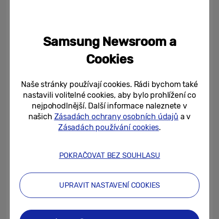
roku poběží exkluzivně na televizorech
4
značky Samsung.
Samsung Newsroom a
Tvorba s umělou inteligencí (spustí se
Cookies
později během roku 2026)
: Základem jsou
5
tematické šablony
vytvořené modelem
Naše stránky používají cookies. Rádi bychom také
Nano Banana, který umělá inteligence
nastavili volitelné cookies, aby bylo prohlížení co
Google DeepMind používá pro vytváření a
nejpohodlnější. Další informace naleznete v
úpravu obrázků. Uživatelé rovněž mohou
našich
Zásadách ochrany osobních údajů
a v
pomocí funkce Remix měnit styl vizuální
Zásadách používání cookies
.
fotografií nebo je díky nástroji Photo to
Video rozhýbat.
POKRAČOVAT BEZ SOUHLASU
Výsledky na míru (plánuje se v průběhu
roku 2026)
: Fotografie bude možné
UPRAVIT NASTAVENÍ COOKIES
uspořádat do prezentací podle tématu –
moře, hory, Paříž apod.