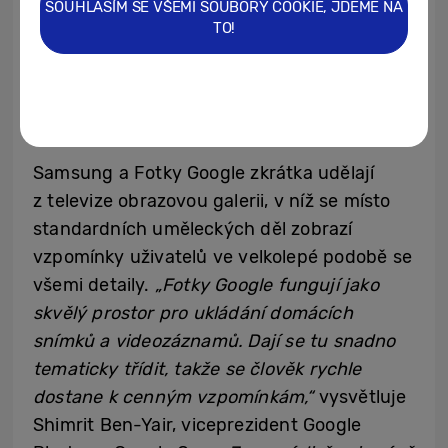
SOUHLASÍM SE VŠEMI SOUBORY COOKIE, JDEME NA
TO!
Jednoduchý způsob, jak na televizní
obrazovce oživit vzpomínky
Samsung a Fotky Google zkrátka udělají
z televize obrazovou galerii, v níž se místo
standardních uměleckých děl zobrazí
vzpomínky uživatelů ve velkolepé podobě se
všemi detaily.
„Fotky Google fungují jako
skvělý prostor pro ukládání domácích
snímků a videozáznamů. Dají se tu snadno
tematicky třídit, takže se člověk rychle
dostane k cenným vzpomínkám,“
vysvětluje
Shimrit Ben-Yair, viceprezident Google