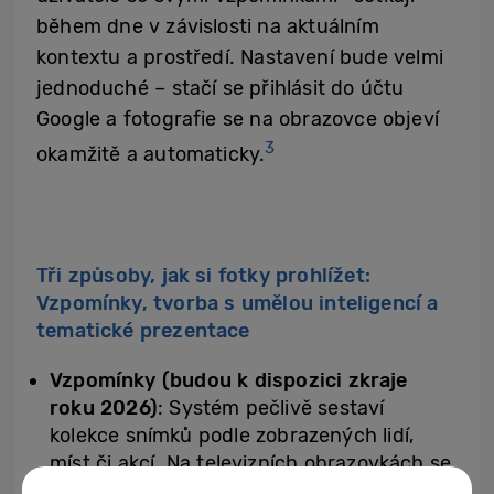
během dne v závislosti na aktuálním
kontextu a prostředí. Nastavení bude velmi
jednoduché – stačí se přihlásit do účtu
Google a fotografie se na obrazovce objeví
3
okamžitě a automaticky.
Tři způsoby, jak si fotky prohlížet:
Vzpomínky, tvorba s umělou inteligencí a
tematické prezentace
Vzpomínky (budou k dispozici zkraje
roku 2026)
: Systém pečlivě sestaví
kolekce snímků podle zobrazených lidí,
míst či akcí. Na televizních obrazovkách se
s touhle funkcí setkáme vůbec poprvé, půl