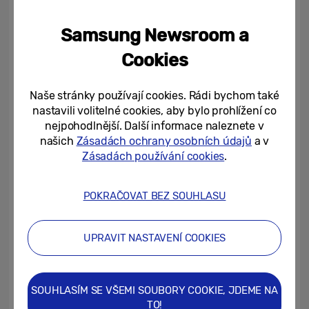
technologie Object Tracking Sound (OTS)
Pro, přestává být divák pouhým
Samsung Newsroom a
pozorovatelem a stává se součástí děje.
Cookies
Slyší totiž vše ze všech směrů, jako by se
pohyboval přímo na scéně.
Naše stránky používají cookies. Rádi bychom také
nastavili volitelné cookies, aby bylo prohlížení co
nejpohodlnější. Další informace naleznete v
našich
Zásadách ochrany osobních údajů
a v
Zásadách používání cookies
.
POKRAČOVAT BEZ SOUHLASU
UPRAVIT NASTAVENÍ COOKIES
Díky technologii OTS Pro se divák stává součástí
SOUHLASÍM SE VŠEMI SOUBORY COOKIE, JDEME NA
scény a slyší zvuky v záběru tak, jak je slyší postavy.
TO!