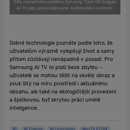
Díky operačnímu systému Samsung Tizen OS funguje
AI TV jako personalizované multimediální centrum.
Dobré technologie poznáte podle toho, že
uživatelům výrazně vylepšují život a samy
přitom zůstávají nenápadně v pozadí. Pro
Samsung AI TV to platí beze zbytku –
uživatelé se mohou těšit na skvělý obraz a
zvuk šitý na míru prostředí i aktuálnímu
obsahu, ale také na ekologičtější provedení
a špičkovou, byť skrytou práci umělé
inteligence.
AI
AI Energy
AI Upscaling
Neo QLED 8K