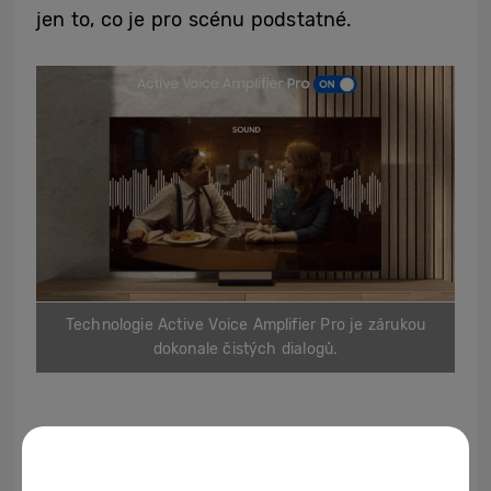
jen to, co je pro scénu podstatné.
Technologie Active Voice Amplifier Pro je zárukou
dokonale čistých dialogů.
A když se do přehrávání filmů zapojí