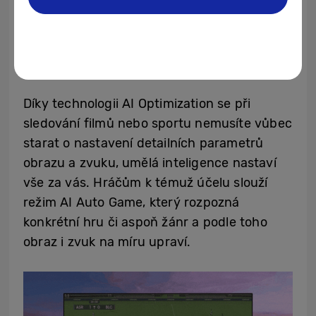
Bezproblémové doladění detailů
Díky technologii AI Optimization se při
sledování filmů nebo sportu nemusíte vůbec
starat o nastavení detailních parametrů
obrazu a zvuku, umělá inteligence nastaví
vše za vás. Hráčům k témuž účelu slouží
režim AI Auto Game, který rozpozná
konkrétní hru či aspoň žánr a podle toho
obraz i zvuk na míru upraví.