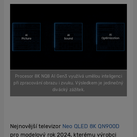
Procesor 8K NQ8 AI Gen3 využívá umělou inteligenci
při zpracování obrazu i zvuku. Výsledkem je jedinečný
divácký zážitek.
Nejnovější televizor
Neo QLED 8K
QN900D
pro modelový rok 2024, kterému výrobci