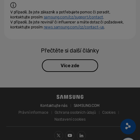
V případě, že jste zákazník a potřebujete pomoc či poradit,
kontaktujte prosím
samsung.com/cz/support/contact
.
V případě, že jste novinář či influencer a máte dotaz či požadavek,
kontaktujte prosím
news.samsung.com/cz/contact-us
.
Přečtěte si další články
Více zde
Kontaktujte nás
SAMSUNG.COM
Právní informace
Ochrana osobních údajů
Cookies
Nastavení cookies