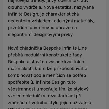
nejnovější trendy, je vyrobena tak, aby
dlouho vydržela. Nová estetika, nazývaná
Infinite Design, je charakteristická
decentním vzhledem, odolnými materiály,
prvotřídní povrchovou úpravou a
elegantními designovými prvky.
Nová chladnička Bespoke Infinite Line
přebírá modulární konstrukci z řady
Bespoke a staví na vysoce kvalitních
materiálech, které lze přizpůsobovat a
kombinovat podle měnících se potřeb
spotřebitelů. Infinite Design tuto
všestrannost umocňuje tím, že stylový
vzhled chladničky nezastará ani při
změnách životního stylu jejích uživatelů.