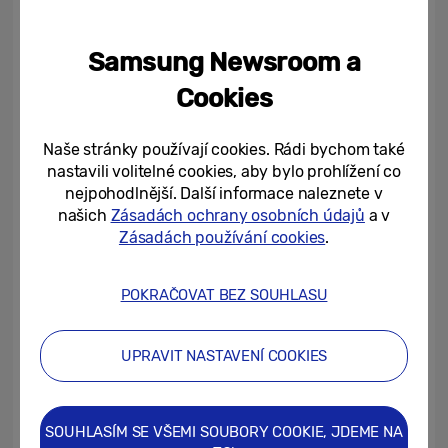
žádné překážející madlo a její stylově
jednoduchý vzhled odráží současné
Samsung Newsroom a
estetické požadavky uživatelů.
Cookies
Džbán s automatickým plněním
, který lze
[5]
Naše stránky používají cookies. Rádi bychom také
mýt v myčce nádobí
a neobsahuje BPA
,
[6]
[7]
nastavili volitelné cookies, aby bylo prohlížení co
poskytuje kdykoli snadný přístup k
nejpohodlnější. Další informace naleznete v
osvěžující studené filtrované vodě. Je
našich
Zásadách ochrany osobních údajů
a v
Zásadách používání cookies
.
vybaven také infuzérem
, který umožňuje
[8]
připravovat lahodně ochucené nápoje
POKRAČOVAT BEZ SOUHLASU
přidáním libovolného ovoce a bylinek.
Dvojitý automatický výrobník ledu
[9]
zajišťuje jeho dostatečnou zásobu dokonce
UPRAVIT NASTAVENÍ COOKIES
s možností volby tvaru – kuliček do whisky
nebo kostek do jiných nápojů.
SOUHLASÍM SE VŠEMI SOUBORY COOKIE, JDEME NA