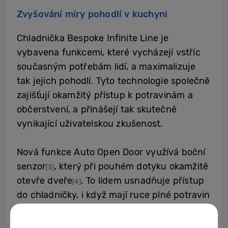
Zvyšování míry pohodlí v kuchyni
Chladnička Bespoke Infinite Line je
vybavena funkcemi, které vycházejí vstříc
současným potřebám lidí, a maximalizuje
tak jejich pohodlí. Tyto technologie společně
zajišťují okamžitý přístup k potravinám a
občerstvení, a přinášejí tak skutečně
vynikající uživatelskou zkušenost.
Nová funkce Auto Open Door využívá boční
senzor
, který při pouhém dotyku okamžitě
[3]
otevře dveře
. To lidem usnadňuje přístup
[4]
do chladničky, i když mají ruce plné potravin
nebo ulepené od přípravy jídla. Chladnička s
vestavěným senzorem otevírání dveří nemá