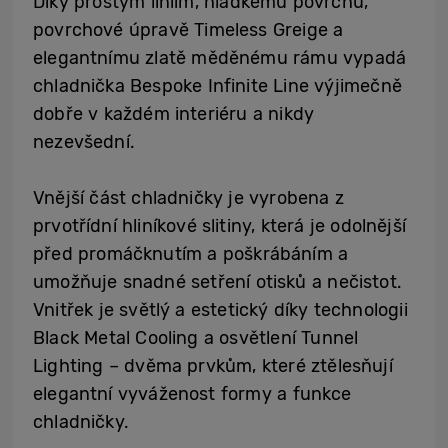
Díky prostým liniím, hladkému povrchu,
povrchové úpravě Timeless Greige a
elegantnímu zlatě měděnému rámu vypadá
chladnička Bespoke Infinite Line výjimečně
dobře v každém interiéru a nikdy
nezevšední.
Vnější část chladničky je vyrobena z
prvotřídní hliníkové slitiny, která je odolnější
před promáčknutím a poškrábáním a
umožňuje snadné setření otisků a nečistot.
Vnitřek je světlý a estetický díky technologii
Black Metal Cooling a osvětlení Tunnel
Lighting – dvěma prvkům, které ztělesňují
elegantní vyváženost formy a funkce
chladničky.