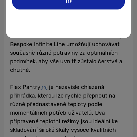
TO!
Flexibilní chlazení pro optimální čerstvost
potravin
Flexibilní možnosti skladování u chladničky
Bespoke Infinite Line umožňují uchovávat
současně různé potraviny za optimálních
podmínek, aby vše uvnitř zůstalo čerstvé a
chutné.
Flex Pantry
je nezávisle chlazená
[10]
přihrádka, kterou lze rychle přepnout na
různé přednastavené teploty podle
momentálních potřeb uživatelů. Dva
připravené teplotní režimy jsou ideální ke
skladování široké škály vysoce kvalitních