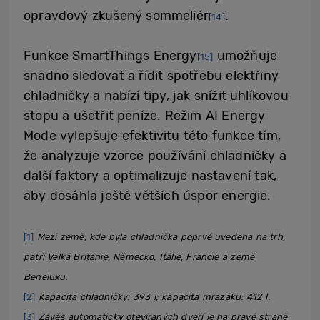
opravdový zkušený sommeliér
.
[14]
Funkce SmartThings Energy
umožňuje
[15]
snadno sledovat a řídit spotřebu elektřiny
chladničky a nabízí tipy, jak snížit uhlíkovou
stopu a ušetřit peníze. Režim AI Energy
Mode vylepšuje efektivitu této funkce tím,
že analyzuje vzorce používání chladničky a
další faktory a optimalizuje nastavení tak,
aby dosáhla ještě větších úspor energie.
[1]
Mezi země, kde byla chladnička poprvé uvedena na trh,
patří Velká Británie, Německo, Itálie, Francie a země
Beneluxu.
[2]
Kapacita chladničky: 393 l; kapacita mrazáku: 412 l.
[3]
Závěs automaticky otevíraných dveří je na pravé straně