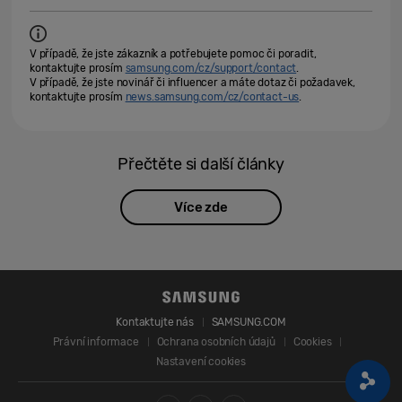
V případě, že jste zákazník a potřebujete pomoc či poradit,
kontaktujte prosím
samsung.com/cz/support/contact
.
V případě, že jste novinář či influencer a máte dotaz či požadavek,
kontaktujte prosím
news.samsung.com/cz/contact-us
.
Přečtěte si další články
Více zde
Kontaktujte nás
SAMSUNG.COM
Právní informace
Ochrana osobních údajů
Cookies
Nastavení cookies