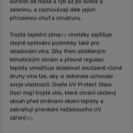
surovin od masa a ryb až po ovoce a
zeleninu, a zachovávají déle jejich
přirozenou chuť a strukturu.
Trojitá teplotní zóna
vinotéky zajišťuje
[11]
stejné optimální podmínky také pro
skladování vína. Díky třem odděleným
klimatickým zónám a přesné regulaci
teploty umožňuje skladovat současně různé
druhy vína tak, aby si dokonale uchovalo
svoje vlastnosti. Dveře UV Protect Glass
Door mají trojité sklo, které chrání uložený
obsah před změnami okolní teploty a
zabraňují pronikání nežádoucího UV
záření
.
[12]