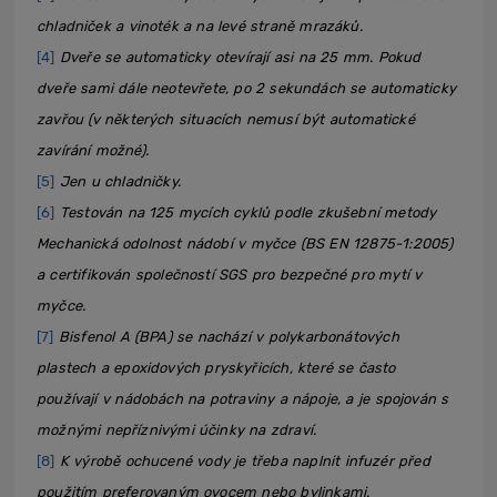
chladniček a vinoték a na levé straně mrazáků.
[4]
Dveře se automaticky otevírají asi na 25 mm. Pokud
dveře sami dále neotevřete, po 2 sekundách se automaticky
zavřou (v některých situacích nemusí být automatické
zavírání možné).
[5]
Jen u chladničky.
[6]
Testován na 125 mycích cyklů podle zkušební metody
Mechanická odolnost nádobí v myčce (BS EN 12875-1:2005)
a certifikován společností SGS pro bezpečné pro mytí v
myčce.
[7]
Bisfenol A (BPA) se nachází v polykarbonátových
plastech a epoxidových pryskyřicích, které se často
používají v nádobách na potraviny a nápoje, a je spojován s
možnými nepříznivými účinky na zdraví.
[8]
K výrobě ochucené vody je třeba naplnit infuzér před
použitím preferovaným ovocem nebo bylinkami.