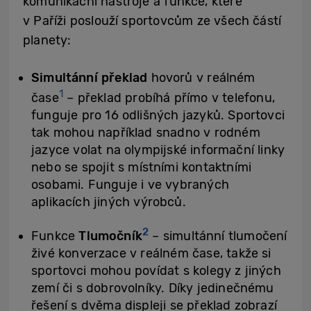
komunikační nástroje a funkce, které
v Paříži poslouží sportovcům ze všech částí
planety:
Simultánní překlad
hovorů v reálném
1
čase
– překlad probíhá přímo v telefonu,
funguje pro 16 odlišných jazyků. Sportovci
tak mohou například snadno v rodném
jazyce volat na olympijské informační linky
nebo se spojit s místními kontaktními
osobami. Funguje i ve vybraných
aplikacích jiných výrobců.
2
Funkce
Tlumočník
– simultánní tlumočení
živé konverzace v reálném čase, takže si
sportovci mohou povídat s kolegy z jiných
zemí či s dobrovolníky. Díky jedinečnému
řešení s dvěma displeji se překlad zobrazí