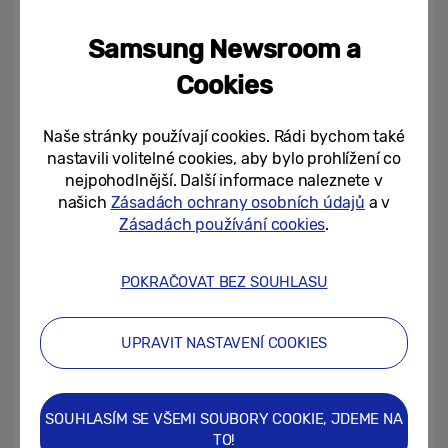
Samsung Newsroom a
Cookies
Naše stránky používají cookies. Rádi bychom také
nastavili volitelné cookies, aby bylo prohlížení co
nejpohodlnější. Další informace naleznete v
našich
Zásadách ochrany osobních údajů
a v
Zásadách používání cookies
.
Díky předinstalovaným službám a
aplikacím se olympiáda i paralympiáda
stane ještě zábavnějším zážitkem
POKRAČOVAT BEZ SOUHLASU
Aby se nové telefony sportovcům v Paříži i
UPRAVIT NASTAVENÍ COOKIES
jinde snadněji používaly, bude každý model
Galaxy Z Flip6 Olympic Edition vybaven
eSIM kartou 5G se 100 GB dat (ve spolupráci
SOUHLASÍM SE VŠEMI SOUBORY COOKIE, JDEME NA
s operátorem Orange) a mezinárodní
TO!