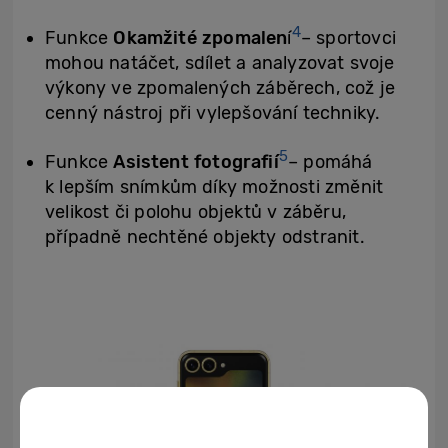
4
Funkce
Okamžité zpomalen
í
– sportovci
mohou natáčet, sdílet a analyzovat svoje
výkony ve zpomalených záběrech, což je
cenný nástroj při vylepšování techniky.
5
Funkce
Asistent fotografií
– pomáhá
k lepším snímkům díky možnosti změnit
velikost či polohu objektů v záběru,
případně nechtěné objekty odstranit.