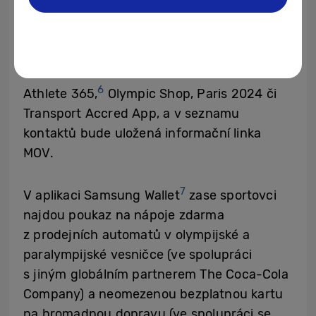
dvouletou zárukou. Kvůli snadnější orientaci
v prostoru a čase během her bude do
výbavy patřit i několik oficiálních aplikací
Mezinárodního olympijského výboru, např.
6
Athlete 365,
Olympic Shop, Paris 2024 či
Transport Accred App, a v seznamu
kontaktů bude uložená informační linka
MOV.
7
V aplikaci Samsung Wallet
zase sportovci
najdou poukaz na nápoje zdarma
z prodejních automatů v olympijské a
paralympijské vesničce (ve spolupráci
s jiným globálním partnerem The Coca-Cola
Company) a neomezenou bezplatnou kartu
na hromadnou dopravu (ve spolupráci se