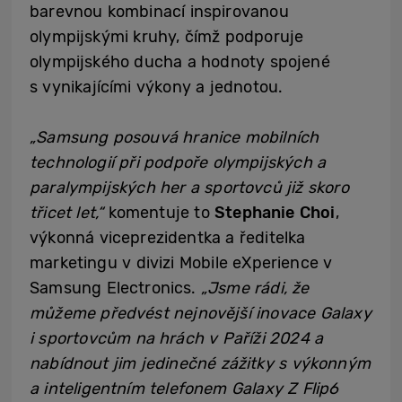
barevnou kombinací inspirovanou
olympijskými kruhy, čímž podporuje
olympijského ducha a hodnoty spojené
s vynikajícími výkony a jednotou.
„Samsung posouvá hranice mobilních
technologií při podpoře olympijských a
paralympijských her a sportovců již skoro
třicet let,“
komentuje to
Stephanie Choi
,
výkonná viceprezidentka a ředitelka
marketingu v divizi Mobile eXperience v
Samsung Electronics.
„Jsme rádi, že
můžeme předvést nejnovější inovace Galaxy
i sportovcům na hrách v Paříži 2024 a
nabídnout jim jedinečné zážitky s výkonným
a inteligentním telefonem Galaxy Z Flip6