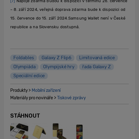
[7]
Nápoje zdarma budou k dispozici v termínu 26. července
– 8. září 2024, veřejná doprava zdarma bude k dispozici od
15. července do 15. září 2024.Samsung Wallet není v České
republice a na Slovensku dostupná.
Foldables
Galaxy Z Flip6
Limitovaná edice
Olympiáda
Olympijské hry
řada Galaxy Z
Speciální edice
Produkty >
Mobilní zařízení
Materiály pro novináře >
Tiskové zprávy
STÁHNOUT