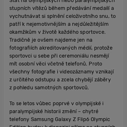
Stát na olympijských nebo paralympijských
stupních vítězů během předávání medailí a
vychutnávat si splnění celoživotního snu, to
patří k nejemotivnějším a nejdůležitějším
okamžikům v životě každého sportovce.
Tradičně je ovšem najdeme jen na
fotografiích akreditovaných médií, protože
sportovci u sebe při ceremoniálu nesmějí
mít osobní věci včetně telefonů. Proto
všechny fotografie i videozáznamy vznikají
z určitého odstupu a zcela chybějí záběry
z pohledu samotných sportovců.
To se letos vůbec poprvé v olympijské i
paralympijské historii změní – chytré
telefony Samsung Galaxy Z Flip6 Olympic