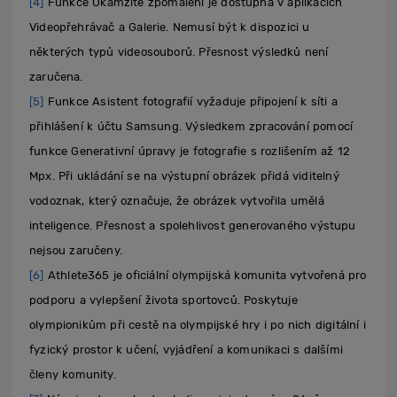
[4]
Funkce Okamžité zpomalení je dostupná v aplikacích
Videopřehrávač a Galerie. Nemusí být k dispozici u
některých typů videosouborů. Přesnost výsledků není
zaručena.
[5]
Funkce Asistent fotografií vyžaduje připojení k síti a
přihlášení k účtu Samsung. Výsledkem zpracování pomocí
funkce Generativní úpravy je fotografie s rozlišením až 12
Mpx. Při ukládání se na výstupní obrázek přidá viditelný
vodoznak, který označuje, že obrázek vytvořila umělá
inteligence. Přesnost a spolehlivost generovaného výstupu
nejsou zaručeny.
[6]
Athlete365 je oficiální olympijská komunita vytvořená pro
podporu a vylepšení života sportovců. Poskytuje
olympionikům při cestě na olympijské hry i po nich digitální i
fyzický prostor k učení, vyjádření a komunikaci s dalšími
členy komunity.