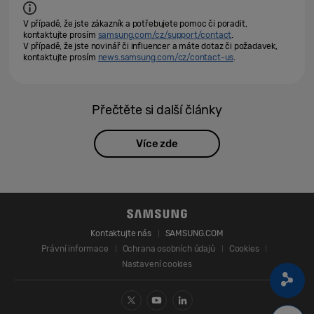
V případě, že jste zákazník a potřebujete pomoc či poradit,
kontaktujte prosím
samsung.com/cz/support/contact
.
V případě, že jste novinář či influencer a máte dotaz či požadavek,
kontaktujte prosím
news.samsung.com/cz/contact-us
.
Přečtěte si další články
Více zde
Kontaktujte nás
SAMSUNG.COM
Právní informace
Ochrana osobních údajů
Cookies
Nastavení cookies