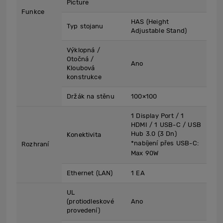
Picture
Funkce
HAS (Height
Typ stojanu
Adjustable Stand)
Výklopná /
Otočná /
Ano
Kloubová
konstrukce
Držák na stěnu
100×100
1 Display Port / 1
HDMI / 1 USB-C / USB
Hub 3.0 (3 Dn)
Konektivita
*nabíjení přes USB-C:
Rozhraní
Max 90W
Ethernet (LAN)
1 EA
UL
(protiodleskové
Ano
provedení)