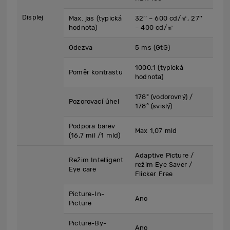
Displej
Max. jas (typická
32’’ – 600 cd/㎡, 27’’
hodnota)
– 400 cd/㎡
Odezva
5 ms (GtG)
1000:1 (typická
Poměr kontrastu
hodnota)
178° (vodorovný) /
Pozorovací úhel
178° (svislý)
Podpora barev
Max 1,07 mld
(16,7 mil /1 mld)
Adaptive Picture /
Režim Intelligent
režim Eye Saver /
Eye care
Flicker Free
Picture-In-
Ano
Picture
Picture-By-
Ano