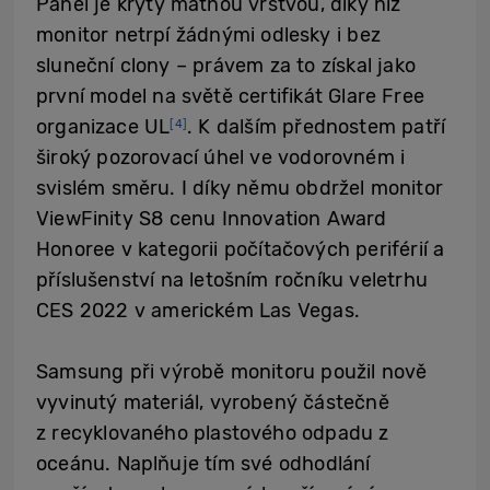
Panel je krytý matnou vrstvou, díky níž
monitor netrpí žádnými odlesky i bez
sluneční clony – právem za to získal jako
první model na světě certifikát Glare Free
organizace UL
. K dalším přednostem patří
[4]
široký pozorovací úhel ve vodorovném i
svislém směru. I díky němu obdržel monitor
ViewFinity S8 cenu Innovation Award
Honoree v kategorii počítačových periférií a
příslušenství na letošním ročníku veletrhu
CES 2022 v americkém Las Vegas.
Samsung při výrobě monitoru použil nově
vyvinutý materiál, vyrobený částečně
z recyklovaného plastového odpadu z
oceánu. Naplňuje tím své odhodlání