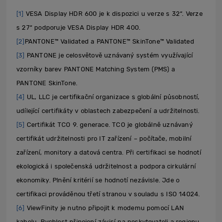
[1]
VESA Display HDR 600 je k dispozici u verze s 32“. Verze
s 27“ podporuje VESA Display HDR 400.
[2]
PANTONE™ Validated a PANTONE™ SkinTone™ Validated
[3]
PANTONE je celosvětově uznávaný systém využívající
vzorníky barev PANTONE Matching System (PMS) a
PANTONE SkinTone.
[4]
UL, LLC je certifikační organizace s globální působností,
udílející certifikáty v oblastech zabezpečení a udržitelnosti.
[5]
Certifikát TCO 9. generace. TCO je globálně uznávaný
certifikát udržitelnosti pro IT zařízení – počítače, mobilní
zařízení, monitory a datová centra. Při certifikaci se hodnotí
ekologická i společenská udržitelnost a podpora cirkulární
ekonomiky. Plnění kritérií se hodnotí nezávisle. Jde o
certifikaci prováděnou třetí stranou v souladu s ISO 14024.
[6]
ViewFinity je nutno připojit k modemu pomocí LAN
kabelu. Rychlost připojení závisí na poskytovateli a regionu.