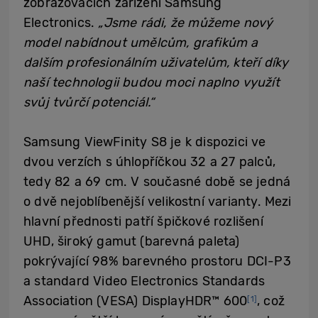
zobrazovacích zařízení Samsung
Electronics.
„Jsme rádi, že můžeme nový
model nabídnout umělcům, grafikům a
dalším profesionálním uživatelům, kteří díky
naší technologii budou moci naplno využít
svůj tvůrčí potenciál.“
Samsung ViewFinity S8 je k dispozici ve
dvou verzích s úhlopříčkou 32 a 27 palců,
tedy 82 a 69 cm. V současné době se jedná
o dvě nejoblíbenější velikostní varianty. Mezi
hlavní přednosti patří špičkové rozlišení
UHD, široký gamut (barevná paleta)
pokrývající 98% barevného prostoru DCI-P3
a standard Video Electronics Standards
Association (VESA) DisplayHDR™ 600
, což
[1]