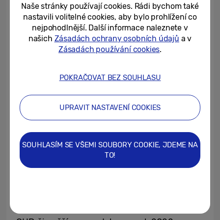
kabel USB-C umožňuje přenos obrazu a dat
Naše stránky používají cookies. Rádi bychom také
rychlostí až 10 Gb/s, k rychlému
nastavili volitelné cookies, aby bylo prohlížení co
nejpohodlnější. Další informace naleznete v
internetovému připojení slouží ethernetový
našich
Zásadách ochrany osobních údajů
a v
port
, dobíjení má výkon až 90 W.
[6]
Zásadách používání cookies
.
Provedení ve standardu VESA s naklápěním,
otáčením i středovým kloubem znamená
POKRAČOVAT BEZ SOUHLASU
maximálně účelné využití prostoru. Od
organizace TÜV Rheinland získal monitor
UPRAVIT NASTAVENÍ COOKIES
ocenění za režimy Intelligent Eye Care a Eye
Saver (ochrana očí), za systém Adaptive
Picture (vynikající obraz v jakémkoli
SOUHLASÍM SE VŠEMI SOUBORY COOKIE, JDEME NA
prostředí) a za technologii
TO!
Flicker Free zabraňující mihotání obrazu.
Do řady ViewFinity patří kromě nového
modelu S8 i devět dalších typů s rozlišením