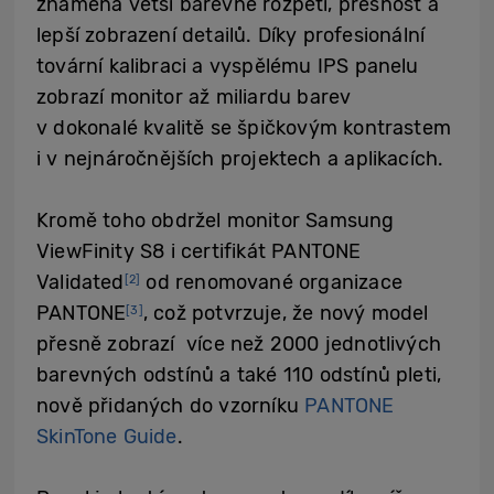
znamená větší barevné rozpětí, přesnost a
lepší zobrazení detailů. Díky profesionální
tovární kalibraci a vyspělému IPS panelu
zobrazí monitor až miliardu barev
v dokonalé kvalitě se špičkovým kontrastem
i v nejnáročnějších projektech a aplikacích.
Kromě toho obdržel monitor Samsung
ViewFinity S8 i certifikát PANTONE
Validated
od renomované organizace
[2]
PANTONE
, což potvrzuje, že nový model
[3]
přesně zobrazí více než 2000 jednotlivých
barevných odstínů a také 110 odstínů pleti,
nově přidaných do vzorníku
PANTONE
SkinTone Guide
.