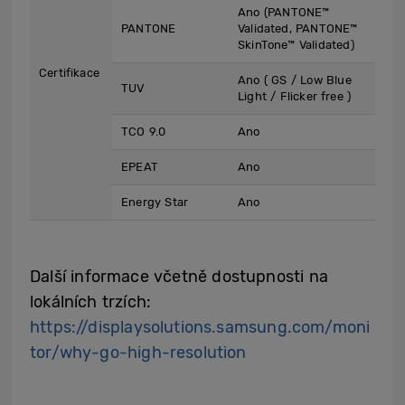
Ano (PANTONE™
PANTONE
Validated, PANTONE™
SkinTone™ Validated)
Certifikace
Ano ( GS / Low Blue
TUV
Light / Flicker free )
TCO 9.0
Ano
EPEAT
Ano
Energy Star
Ano
Další informace včetně dostupnosti na
lokálních trzích:
https://displaysolutions.samsung.com/moni
tor/why-go-high-resolution