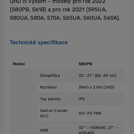
QHD či vyšším – modely pro rok 2022
(S80PB, S61B) a pro rok 2021 (S95UA,
S80UA, S80A, S70A, S65UA, S60UA, S60A).
Technické specifikace
Model
S80PB
Úhlopříčka
32”, 27’’ (82, 69 cm)
Rozlišení
3840 x 2160 (UHD)
Typ panelu
IPS
Gamut (rozsah
DCI-P3 98%
DCI)
32’’ – HDR600, 27’’ –
HDR
HDR400