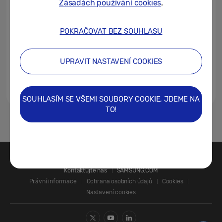
Zásadách používání cookies
.
pojď na výlet, který ti změní život
23/05/2025
POKRAČOVAT BEZ SOUHLASU
Samsung přidá u řady Galaxy A
přímý přístup k AI asistentovi
UPRAVIT NASTAVENÍ COOKIES
pomocí bočního tlačítka
29/04/2025
SOUHLASÍM SE VŠEMI SOUBORY COOKIE, JDEME NA
TO!
1
Kontaktujte nás
SAMSUNG.COM
Právní informace
Ochrana osobních údajů
Cookies
Nastavení cookies