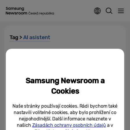
Tag >
AI asistent
AI v kapse: Proč už
nepotřebujeme drahé programy
a profesionální studia...
03/10/2025
Samsung Newsroom a
Zažijte letní večer plný
Cookies
inspirace: Samsung contAIner
ukáže, jak umělá inteligence...
Naše stránky používají cookies. Rádi bychom také
21/07/2025
nastavili volitelné cookies, aby bylo prohlížení co
nejpohodlnější. Další informace naleznete v
Samsung hledá dobrodruhy pro
našich
Zásadách ochrany osobních údajů
a v
nový projekt Epická dvojka –