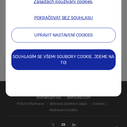
Zásadách používání cookies
.
hodinky Galaxy Watch Ultra
23/07/2025
POKRAČOVAT BEZ SOUHLASU
Jak začít běhat: Praktické rady
a chytrá pomoc na zápěstí
UPRAVIT NASTAVENÍ COOKIES
21/07/2025
SOUHLASÍM SE VŠEMI SOUBORY COOKIE, JDEME NA
TO!
1
Kontaktujte nás
SAMSUNG.COM
Právní informace
Ochrana osobních údajů
Cookies
Nastavení cookies