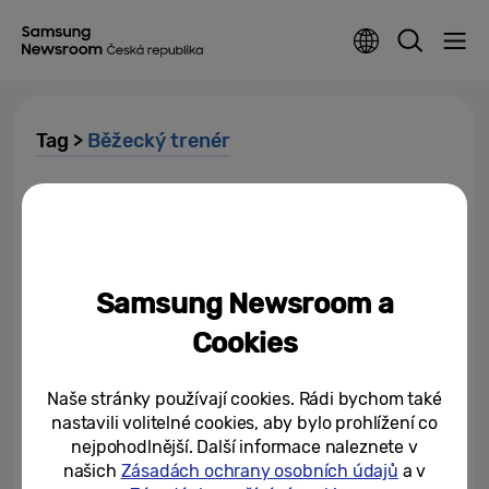
Tag >
Běžecký trenér
Proč biohackeři milují hodinky z
řady Galaxy Watch8
30/09/2025
Samsung Newsroom a
Chytré hodinky jako trenér?
Cookies
Běhejte chytře, ne víc
Naše stránky používají cookies. Rádi bychom také
25/07/2025
nastavili volitelné cookies, aby bylo prohlížení co
nejpohodlnější. Další informace naleznete v
Samsung nabízí uživatelské
našich
Zásadách ochrany osobních údajů
a v
rozhraní One UI 8 Watch pro