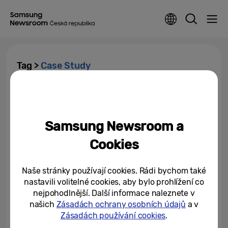
Tag >
Case Study
Galaxy Z Fold5 mě ohromil svou
praktičností, říká marketér
Stanislav Bajaník
Samsung Newsroom a
08/12/2023
Cookies
Konečně kombinace telefonu a
tabletu, chválí si Galaxy Z Fold
Naše stránky používají cookies. Rádi bychom také
právník Miroslav Švenda
nastavili volitelné cookies, aby bylo prohlížení co
nejpohodlnější. Další informace naleznete v
31/10/2023
našich
Zásadách ochrany osobních údajů
a v
Zásadách používání cookies
.