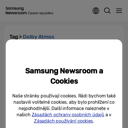
Tag >
Dolby Atmos
Samsung představuje
audiovizuální řadu pro rok 2025
s technologií Samsung Vision AI
Samsung Newsroom a
21/05/2025
Cookies
Naše stránky používají cookies. Rádi bychom také
nastavili volitelné cookies, aby bylo prohlížení co
nejpohodlnější. Další informace naleznete v
našich
Zásadách ochrany osobních údajů
a v
Zásadách používání cookies
.