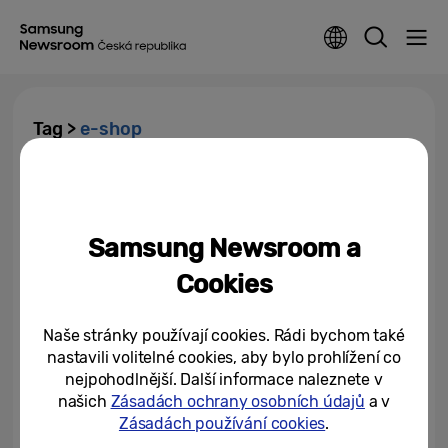
Tag >
e-shop
Samsung.cz přináší akci roku!
Můžete ušetřit polovinu ceny
produktu
Samsung Newsroom a
23/11/2023
Cookies
Galaxie výhodných nákupů
čeká v listopadovém Black
Naše stránky používají cookies. Rádi bychom také
Friday
nastavili volitelné cookies, aby bylo prohlížení co
nejpohodlnější. Další informace naleznete v
14/11/2023
našich
Zásadách ochrany osobních údajů
a v
10 důvodů, proč se vám vyplatí
Zásadách používání cookies
.
nakupovat přímo v e-shopu