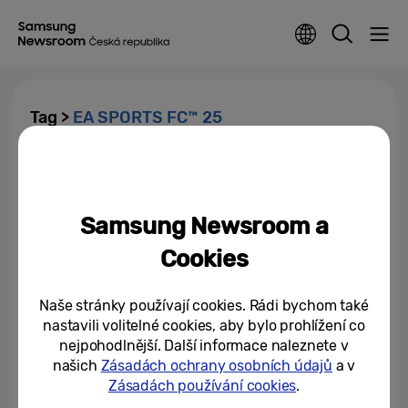
Tag >
EA SPORTS FC™ 25
Samsung ve spolupráci s
Electronic Arts a Xboxem
nabídne díky streamovací...
Samsung Newsroom a
30/06/2025
Cookies
Naše stránky používají cookies. Rádi bychom také
nastavili volitelné cookies, aby bylo prohlížení co
nejpohodlnější. Další informace naleznete v
našich
Zásadách ochrany osobních údajů
a v
Zásadách používání cookies
.