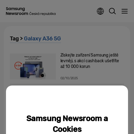
Tag >
Galaxy A36 5G
Získejte zařízení Samsung ještě
levněji, s akcí cashback ušetříte
až 10 000 korun
02/10/2025
Na rande s tou nejdůležitější
osobou? Vezmi sama sebe
30/04/2025
Samsung Newsroom a
Samsung přidá u řady Galaxy A
Cookies
přímý přístup k AI asistentovi