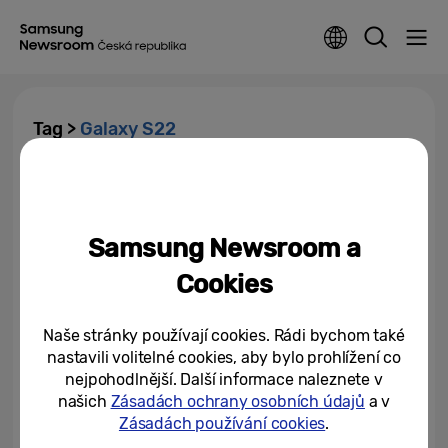
Tag >
Galaxy S22
Samsung Galaxy S22 Ultra –
dosud nejlepší zástupce
špičkové řady S nabízí...
Samsung Newsroom a
09/02/2022
Cookies
Nové telefony Samsung Galaxy
S22 a S22+ nabízejí převratné
Naše stránky používají cookies. Rádi bychom také
fotografické zážitky ve dne i v...
nastavili volitelné cookies, aby bylo prohlížení co
nejpohodlnější. Další informace naleznete v
09/02/2022
našich
Zásadách ochrany osobních údajů
a v
Zásadách používání cookies
.