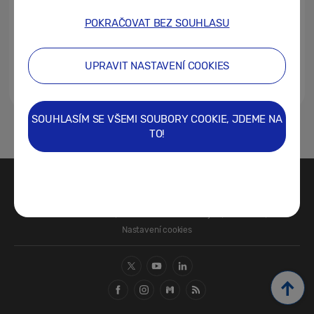
POKRAČOVAT BEZ SOUHLASU
UPRAVIT NASTAVENÍ COOKIES
SOUHLASÍM SE VŠEMI SOUBORY COOKIE, JDEME NA
1
2
TO!
Kontaktujte nás
SAMSUNG.COM
Právní informace
Ochrana osobních údajů
Cookies
Nastavení cookies